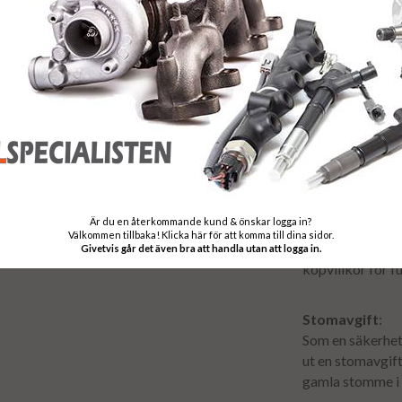
Frakt & levera
Fri frakt tur & 
10 arbetsdagar, 
order. Returfra
efter motorbyte
Garanti:
Är du en återkommande kund & önskar logga in?
För din trygghe
Välkommen tillbaka! Klicka här för att komma till dina sidor.
månaders garant
Givetvis går det även bra att handla utan att logga in.
köpvillkor för f
Stomavgift
:
Som en säkerhet 
ut en stomavgift.
gamla stomme i 