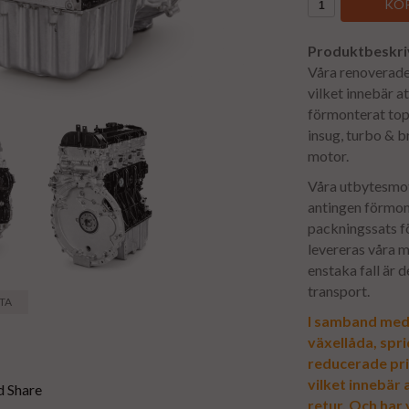
KÖP
Produktbeskri
Våra renoverade 
vilket innebär 
förmonterat top
insug, turbo & b
motor.
Våra utbytesmot
antingen förmont
packningssats för
levereras våra m
enstaka fall är 
transport.
STA
I samband med 
växellåda, spr
reducerade pri
vilket innebär
retur. Och har v