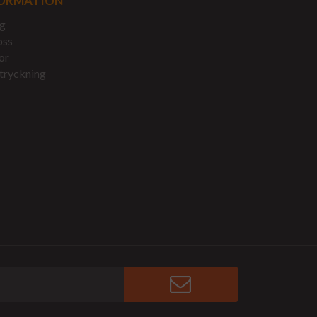
ORMATION
g
oss
or
tryckning