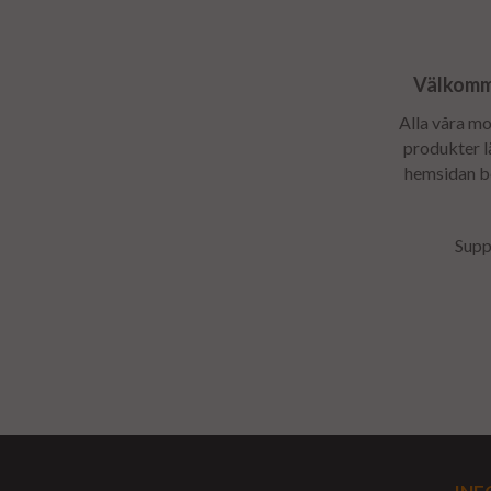
Välkomme
Alla våra mo
produkter lä
hemsidan ber
Supp