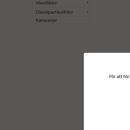
Växellådor
Dieselpartikelfilter
Kampanjer
För att för