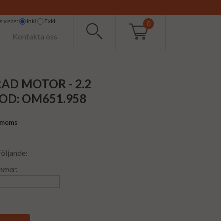
 visas:
Inkl
Exkl
0
Kontakta oss
AD MOTOR - 2.2
D: OM651.958
l moms
följande:
mmer: