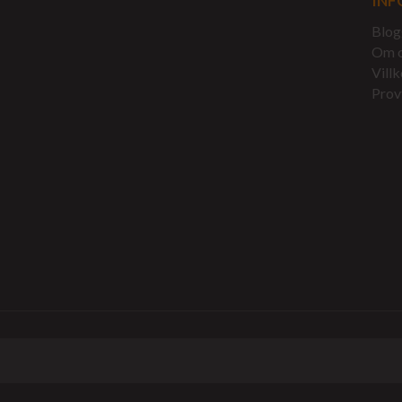
INF
Blog
Om 
Villk
Prov