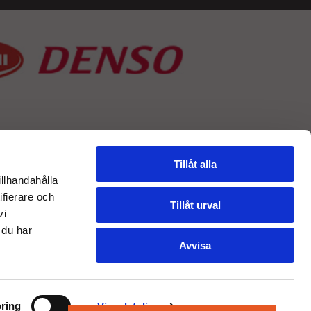
Tillåt alla
illhandahålla
ifierare och
Tillåt urval
vi
 du har
Avvisa
ring
Visa detaljer