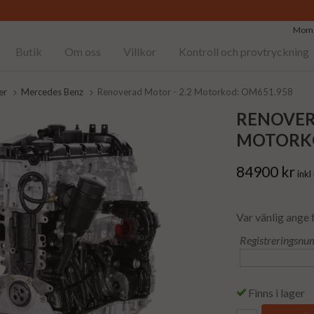
Moms
Butik
Om oss
Villkor
Kontroll och provtryckning
er
Mercedes Benz
Renoverad Motor - 2.2 Motorkod: OM651.958
RENOVER
MOTORKO
84900 kr
ink
Var vänlig ange 
Registreringsnu
Finns i lager