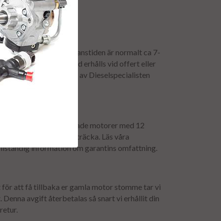
ns:
retur av stommen - Leveranstiden är normalt ca 7-
en mer exakt leveranstid erhålls vid offert eller
kten för stommen bokas av Dieselspecialisten
t.
t levereras våra renoverade motorer med 12
i och obegränsad körsträcka. Läs våra
ullständig information om garantins omfattning.
för att få tillbaka er gamla motor stomme tar vi
 Denna avgift återbetalas så snart vi erhållit din
retur.