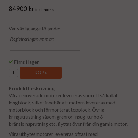
84900 kr
inkl moms
Var vänlig ange följande:
Registreringsnummer:
Finns i lager
KÖP »
Produktbeskrivning:
Våra renoverade motorer levereras som ett så kallat
longblock, vilket innebär att motorn levereras med
motorblock och förmonterat topplock. Övrig
kringutrustning såsom grenrör, insug, turbo &
bränsleinsprutning etc. flyttas över från din gamla motor.
Våra utbytesmotorer levereras oftast med