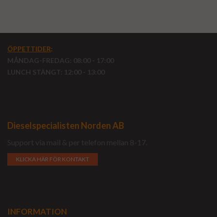
ÖPPETTIDER
:
MÅNDAG-FREDAG: 08:00 - 17:00
LUNCH STÄNGT: 12:00 - 13:00
Dieselspecialisten Norden AB
Support via mail & per telefon mellan 8-17.
KLICKA HÄR FÖR KONTAKT
INFORMATION