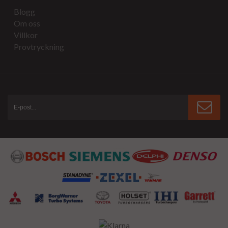
Blogg
Om oss
Villkor
Provtryckning