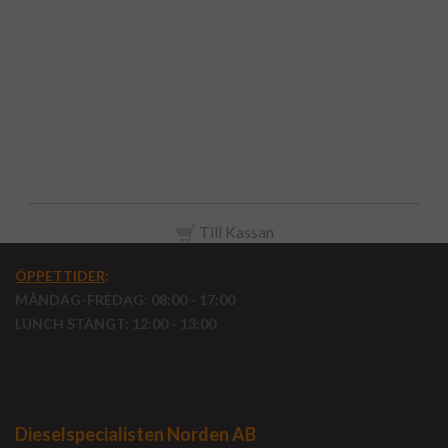
Matningsenhet adblue, ureainsprutning adblue,
doseringsmodul adblue, ureainsprutning matarmodul,
Optimering av ureainsprutning, Adblue Enhet
ureainsprutning, Adblue modul till lastbil, Adblue enhet
till buss, Adblue enhet till MAN, Adblue enhet till DAF,
Adblue enhet till Scania, Adblue enhet till volvo
Till Kassan
ÖPPETTIDER
:
MÅNDAG-FREDAG: 08:00 - 17:00
LUNCH STÄNGT: 12:00 - 13:00
Dieselspecialisten Norden AB