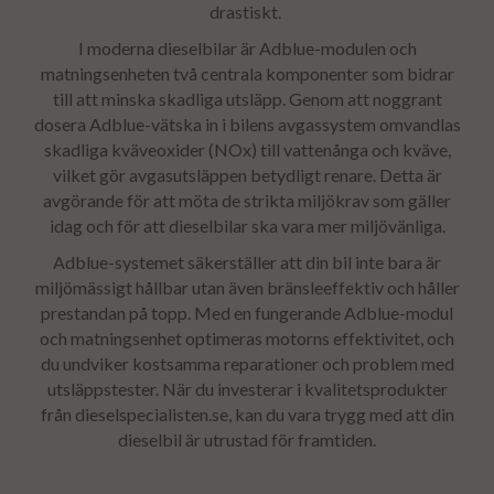
drastiskt.
I moderna dieselbilar är Adblue-modulen och
matningsenheten två centrala komponenter som bidrar
till att minska skadliga utsläpp. Genom att noggrant
dosera Adblue-vätska in i bilens avgassystem omvandlas
skadliga kväveoxider (NOx) till vattenånga och kväve,
vilket gör avgasutsläppen betydligt renare. Detta är
avgörande för att möta de strikta miljökrav som gäller
idag och för att dieselbilar ska vara mer miljövänliga.
Adblue-systemet säkerställer att din bil inte bara är
miljömässigt hållbar utan även bränsleeffektiv och håller
prestandan på topp. Med en fungerande Adblue-modul
och matningsenhet optimeras motorns effektivitet, och
du undviker kostsamma reparationer och problem med
utsläppstester. När du investerar i kvalitetsprodukter
från dieselspecialisten.se, kan du vara trygg med att din
dieselbil är utrustad för framtiden.