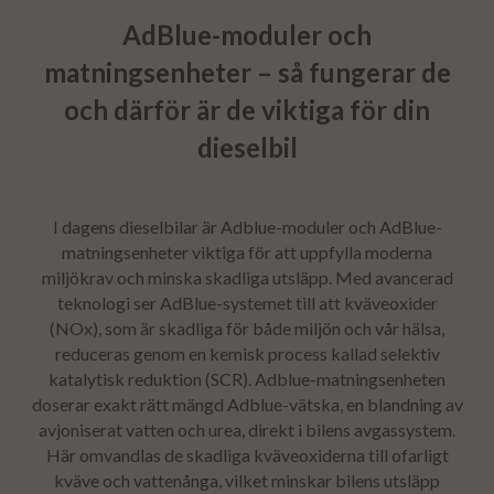
AdBlue-moduler och
matningsenheter – så fungerar de
och därför är de viktiga för din
dieselbil
I dagens dieselbilar är Adblue-moduler och AdBlue-
matningsenheter viktiga för att uppfylla moderna
miljökrav och minska skadliga utsläpp. Med avancerad
teknologi ser AdBlue-systemet till att kväveoxider
(NOx), som är skadliga för både miljön och vår hälsa,
reduceras genom en kemisk process kallad selektiv
katalytisk reduktion (SCR).
Adblue
-matningsenheten
doserar exakt rätt mängd
Adblue
-vätska, en blandning av
avjoniserat vatten och urea, direkt i bilens avgassystem.
Här omvandlas de skadliga kväveoxiderna till ofarligt
kväve och vattenånga, vilket minskar bilens utsläpp