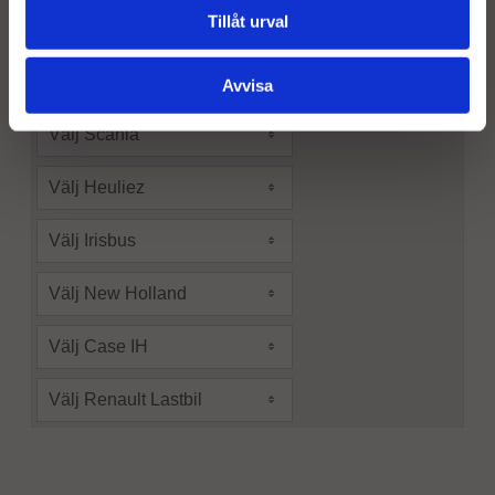
Tillåt urval
Välj DAF
Välj Temsa
Avvisa
Välj Scania
Välj Heuliez
Välj Irisbus
Välj New Holland
Välj Case IH
Välj Renault Lastbil