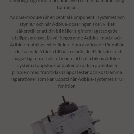
betydligt lägre kostnad, utan även en mer hållbar lösning
för miljön.
Adblue-modulen är en central komponent i systemet och
styr hur och när Adblue-doseringen sker, vilket
säkerställer att din bil håller sig inom lagstadgade
utsläppsgränser. En väl fungerande Adblue-modul och
Adblue-matningsenhet är inte bara avgörande för miljön
– de kan också bidra till bättre bränsleeffektivitet och
långsiktig motorhälsa. Genom att hålla bilens Adblue-
system i toppskick undviker du också potentiella
problem med framtida utsläppstester och kostsamma
reparationer som kan uppstå när Adblue-systemet är ur
funktion.