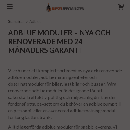
Startsida
Adblue
ADBLUE MODULER – NYA OCH
RENOVERADE MED 24
MÅNADERS GARANTI
Vi erbjuder ett komplett sortiment av nya och renoverade
adblue moduler, adblue matningsenheter och
doseringsmoduler för
bilar
,
lastbilar
och
bussar
. Våra
renoverade adblue moduler är designade för att
säkerställa effektiv, pålitlig och miljövänlig drift av din
fordonsflotta, oavsett om du behöver en adblue pump till
en personbil eller en avancerad adblue matningsmodul
för tung lastbilstrafik.
Alltid lagerförda adblue moduler för snabb leverans. Vi