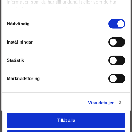
information som du har tillhandahållit eller som de har
För att förbättra din upplevelse på vår hemsida ber vi dig
samlat in när du har använt deras tjänster.
välja vilken kategori du tillhör
Samtyckesval
Nödvändig
Inställningar
Volvo Lastbil
Statistik
Välj Citroen
Marknadsföring
Välj Iveco
Är du en återkommande kund & önskar logga in?
Välj MAN
Välkommen tillbaka! Klicka här för att komma till dina sidor.
Visa detaljer
Givetvis går det även bra att handla utan att logga in.
Välj Peugeot
Tillåt alla
Välj Volvo Lastbil