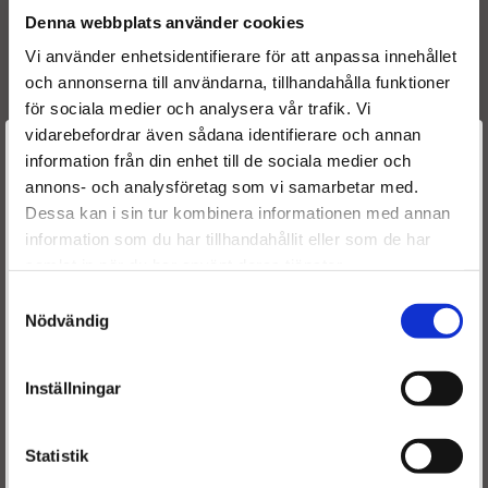
En dieselspridare från Dieselspecialisten är en renoverad
Denna webbplats använder cookies
dieselspridare
med 1 års garanti, där din gamla
Vi använder enhetsidentifierare för att anpassa innehållet
dieselspridare
lämnas
och annonserna till användarna, tillhandahålla funktioner
i inbyte som stomme. Det gör att vi kan hålla väldigt låga
för sociala medier och analysera vår trafik. Vi
priser samtidigt som det är ett miljövänligare alternativ
vidarebefordrar även sådana identifierare och annan
än att köpa en ny.
Välkommen till
information från din enhet till de sociala medier och
annons- och analysföretag som vi samarbetar med.
Dieselspecialisten.se
Dessa kan i sin tur kombinera informationen med annan
information som du har tillhandahållit eller som de har
För att förbättra din upplevelse på vår hemsida ber vi dig
samlat in när du har använt deras tjänster.
välja vilken kategori du tillhör
Samtyckesval
Nödvändig
Inställningar
Statistik