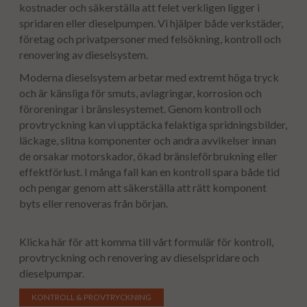
kostnader och säkerställa att felet verkligen ligger i
spridaren eller dieselpumpen. Vi hjälper både verkstäder,
företag och privatpersoner med felsökning, kontroll och
renovering av dieselsystem.
Moderna dieselsystem arbetar med extremt höga tryck
och är känsliga för smuts, avlagringar, korrosion och
föroreningar i bränslesystemet. Genom kontroll och
provtryckning kan vi upptäcka felaktiga spridningsbilder,
läckage, slitna komponenter och andra avvikelser innan
de orsakar motorskador, ökad bränsleförbrukning eller
effektförlust. I många fall kan en kontroll spara både tid
och pengar genom att säkerställa att rätt komponent
byts eller renoveras från början.
Klicka här för att komma till vårt formulär för kontroll,
provtryckning och renovering av dieselspridare och
dieselpumpar.
KONTROLL & PROVTRYCKNING