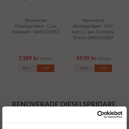
Renoverad
Renoverad
Dieselspridare - Case
dieselspridare - DAF,
Maxxum - 0445120057
Iveco, Case, Cummins
Bosch: 0445120007
5389 kr
4939 kr
5990 kr
5490 kr
INFO
KÖP
INFO
KÖP
RENOVERADE DIESELSPRIDARE,
DIESELINJECTORER