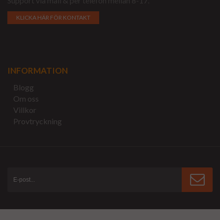
Support via mail & per telefon mellan 8-17.
KLICKA HÄR FÖR KONTAKT
INFORMATION
Blogg
Om oss
Villkor
Provtryckning