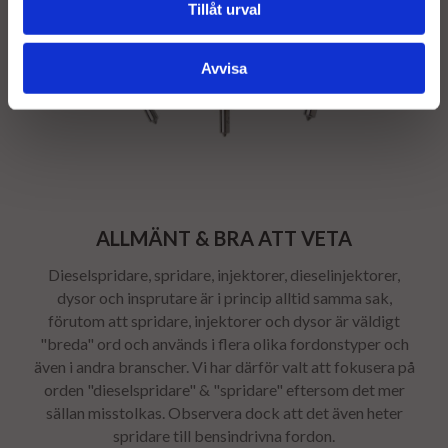
Tillåt urval
Avvisa
ALLMÄNT & BRA ATT VETA
Dieselspridare, spridare, injektorer, dieselinjektorer,
dysor och insprutare är i princip alltid samma sak,
förutom att spridare, injektorer och dysor är väldigt
"breda" ord och används i flera olika fordonstyper och
även i andra branscher. Vi har därför valt att fokusera på
orden "dieselspridare" & "spridare" eftersom det mer
sällan misstolkas. Observera dock att det även heter
spridare till bensindrivna fordon.