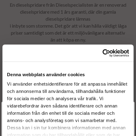
En dieselspridare från Dieselspecialisten är en renoverad
dieselspridare
med 1 års garanti, där din gamla
dieselspridare
lämnas
i inbyte som stomme. Det gör att vi kan hålla väldigt låga
priser samtidigt som det är ett miljövänligare alternativ
än att köpa en ny.
Denna webbplats använder cookies
Vi använder enhetsidentifierare för att anpassa innehållet
och annonserna till användarna, tillhandahålla funktioner
för sociala medier och analysera vår trafik. Vi
vidarebefordrar även sådana identifierare och annan
Välkommen till
information från din enhet till de sociala medier och
annons- och analysföretag som vi samarbetar med.
Dieselspecialisten.se
Dessa kan i sin tur kombinera informationen med annan
information som du har tillhandahållit eller som de har