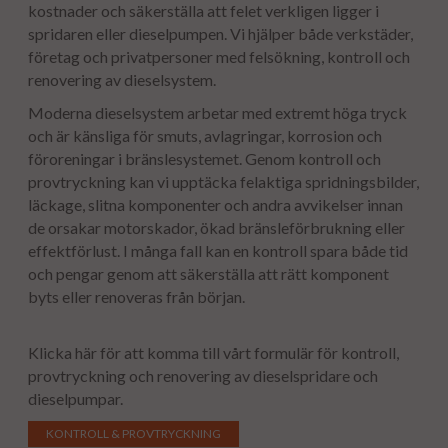
kostnader och säkerställa att felet verkligen ligger i
spridaren eller dieselpumpen. Vi hjälper både verkstäder,
företag och privatpersoner med felsökning, kontroll och
renovering av dieselsystem.
Moderna dieselsystem arbetar med extremt höga tryck
och är känsliga för smuts, avlagringar, korrosion och
föroreningar i bränslesystemet. Genom kontroll och
provtryckning kan vi upptäcka felaktiga spridningsbilder,
läckage, slitna komponenter och andra avvikelser innan
de orsakar motorskador, ökad bränsleförbrukning eller
effektförlust. I många fall kan en kontroll spara både tid
och pengar genom att säkerställa att rätt komponent
byts eller renoveras från början.
Klicka här för att komma till vårt formulär för kontroll,
provtryckning och renovering av dieselspridare och
dieselpumpar.
KONTROLL & PROVTRYCKNING