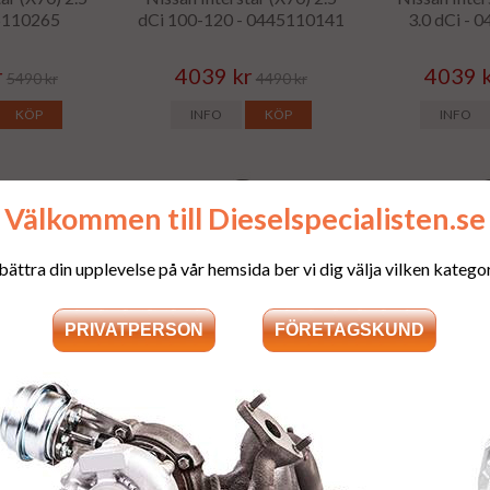
45110265
dCi 100-120 - 0445110141
3.0 dCi -
r
4039 kr
4039 
5490 kr
4490 kr
KÖP
INFO
KÖP
INFO
Välkommen till Dieselspecialisten.se
bättra din upplevelse på vår hemsida ber vi dig välja vilken kategori
elspridare -
Renoverad dieselspridare -
Renoverad di
 Van dCi -
Nissan Kubistar (X76) 1.5
Nissan Kubis
0536
DCI - EJBR03101D
DCi - E
r
4039 kr
4039 
5490 kr
4490 kr