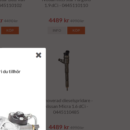
 0445110102
1.9 dCi - 0445110110
kr
4489 kr
4490 kr
4990 kr
KÖP
INFO
KÖP
 du tillhör
eselspridare -
Renoverad dieselspridare -
tar (X76) 1.5
Nissan Micra 1.6 dCi -
JBR03101D
0445110485
kr
4489 kr
4490 kr
4990 kr