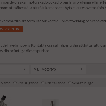
 innan de orsakar motorskador, ökad bränsleförbrukning eller effek
enom att säkerställa att rätt komponent byts eller renoveras från 
tt komma till vårt formulär för kontroll, provtryckning och renover
OVTRYCKNING
tt del i webshopen? Kontakta oss så hjälper vi dig att hitta rätt lös
av din befintliga dieselspridare.
Välj Motortyp
Namn
Pris stigande
Pris fallande
Senast inlagd