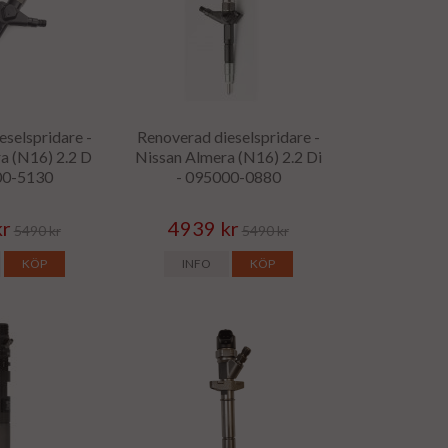
eselspridare -
Renoverad dieselspridare -
a (N16) 2.2 D
Nissan Almera (N16) 2.2 Di
00-5130
- 095000-0880
kr
4939 kr
5490 kr
5490 kr
KÖP
INFO
KÖP