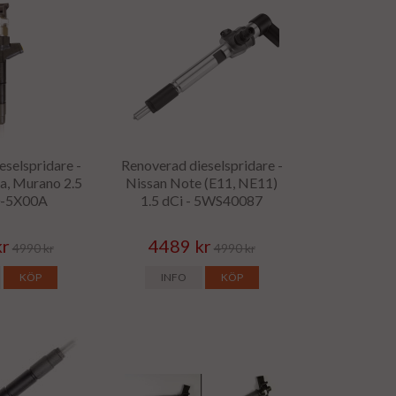
eselspridare -
Renoverad dieselspridare -
a, Murano 2.5
Nissan Note (E11, NE11)
0-5X00A
1.5 dCi - 5WS40087
kr
4489 kr
4990 kr
4990 kr
KÖP
INFO
KÖP