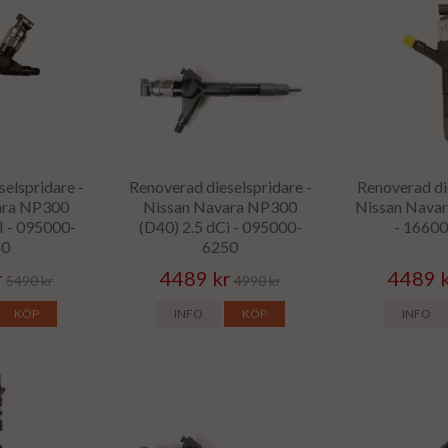
elspridare -
Renoverad dieselspridare -
Renoverad di
ara NP300
Nissan Navara NP300
Nissan Navar
I - 095000-
(D40) 2.5 dCi - 095000-
- 1660
40
6250
r
4489 kr
4489 
5490 kr
4990 kr
KÖP
INFO
KÖP
INFO