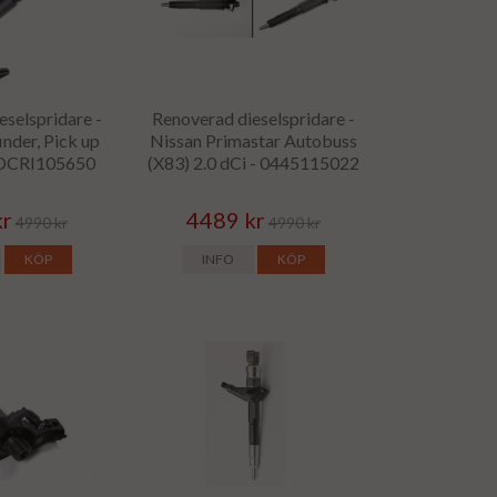
eselspridare -
Renoverad dieselspridare -
inder, Pick up
Nissan Primastar Autobuss
- DCRI105650
(X83) 2.0 dCi - 0445115022
kr
4489 kr
4990 kr
4990 kr
KÖP
INFO
KÖP