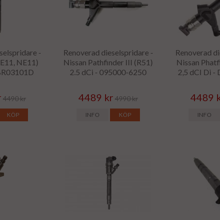
elspridare -
Renoverad dieselspridare -
Renoverad di
(E11, NE11)
Nissan Pathfinder III (R51)
Nissan Phatf
JBR03101D
2.5 dCi - 095000-6250
2,5 dCI Di 
r
4489 kr
4489 
4490 kr
4990 kr
KÖP
INFO
KÖP
INFO