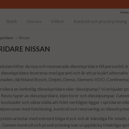
Moms
Butik
Om oss
Villkor
Kontroll och provtryckning
spridare
Nissan
RIDARE NISSAN
isten hittar du nya och renoverade dieselspridare till personbil, tra
ieselspridare levereras med garanti och är ett prisvärt alternativ t
naden, däribland Bosch, Delphi, Denso, Siemens VDO, Continental 
ollera en befintlig dieselspridare eller dieselpump? Vi erbjuder pr
 flesta typer av dieselspridare, injectorer och dieselpumpar. Gen
kostnader och säkerställa att felet verkligen ligger i spridaren el
atpersoner med felsökning, kontroll och renovering av dieselsyste
stem arbetar med extremt höga tryck och är känsliga för smuts, a
 Genom kontroll och provtryckning kan vi upptäcka felaktiga spri