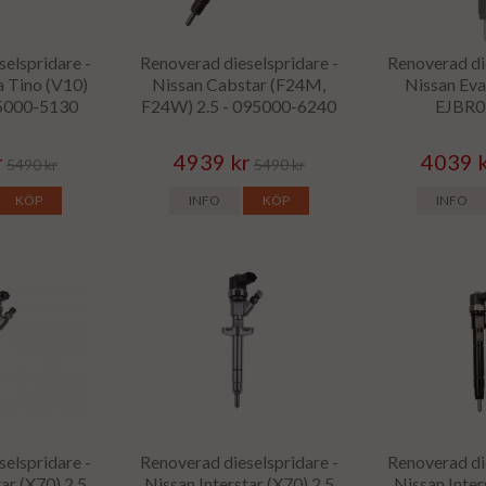
elspridare -
Renoverad dieselspridare -
Renoverad di
 Tino (V10)
Nissan Cabstar (F24M,
Nissan Eval
95000-5130
F24W) 2.5 - 095000-6240
EJBR
r
4939 kr
4039 
5490 kr
5490 kr
KÖP
INFO
KÖP
INFO
elspridare -
Renoverad dieselspridare -
Renoverad di
ar (X70) 2.5
Nissan Interstar (X70) 2.5
Nissan Inte