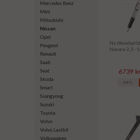
Mercedes Benz
Mini
Mitsubishi
Nissan
Opel
Ny dieselsprid
Peugeot
Navara 2.3 -
Renault
Saab
Seat
6739 k
Skoda
INFO
Smart
Ssangyong
Suzuki
Toyota
Volvo
Volvo Lastbil
Volkswagen