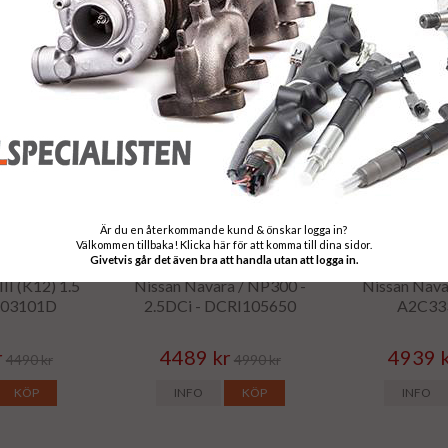
KÖP
INFO
KÖP
INFO
Är du en återkommande kund & önskar logga in?
Välkommen tillbaka! Klicka här för att komma till dina sidor.
Givetvis går det även bra att handla utan att logga in.
elspridare -
Renoverad dieselspridare -
Renoverad di
II (K12) 1.5
Nissan Navara / NP300 -
Nissan Nava
R03101D
2.5DCi - DCRI105650
A2C33
r
4489 kr
4939 
4490 kr
4990 kr
KÖP
INFO
KÖP
INFO