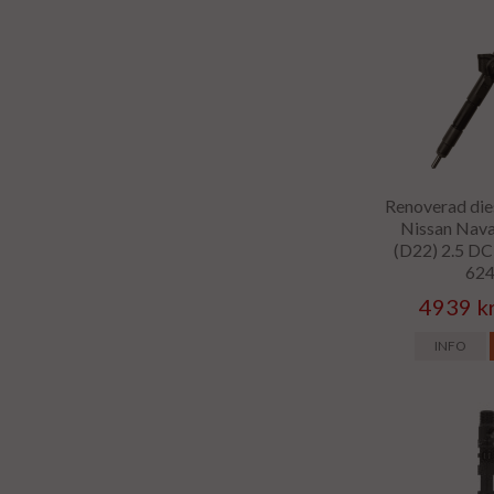
Renoverad dies
Nissan Nav
(D22) 2.5 DC
62
4939 k
INFO