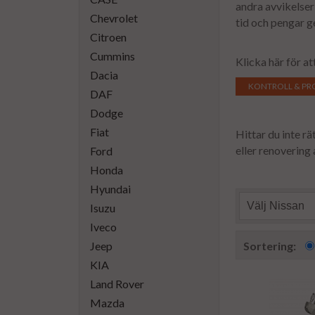
andra avvikelser
Chevrolet
tid och pengar g
Citroen
Cummins
Klicka här för a
Dacia
KONTROLL & PR
DAF
Dodge
Fiat
Hittar du inte rä
eller renovering 
Ford
Honda
Hyundai
Välj Nissan
Isuzu
Iveco
Jeep
Sortering:
KIA
Land Rover
Mazda