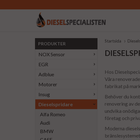
Startsida
Diesel
PRODUKTER
DIESELSP
NOX Sensor
EGR
Hos Dieselspecial
Adblue
Våra renoverade d
Motorer
fabrikat på mark
Insug
Behöver du kontr
renovering av de
Dieselspridare
undvika onödiga 
Alfa Romeo
företag och priv
Audi
Moderna dieselsy
BMW
bränslesystemet.
CASE