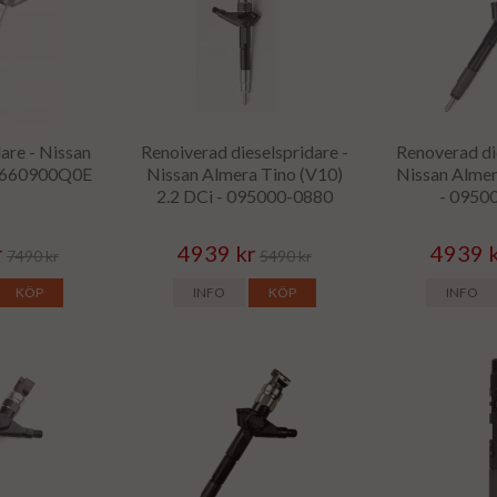
are - Nissan
Renoiverad dieselspridare -
Renoverad di
 1660900Q0E
Nissan Almera Tino (V10)
Nissan Almer
2.2 DCi - 095000-0880
- 0950
r
4939 kr
4939 
7490 kr
5490 kr
KÖP
INFO
KÖP
INFO