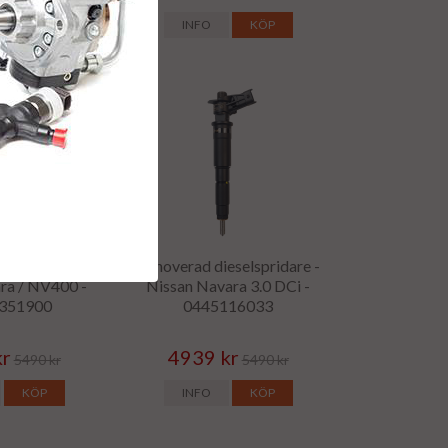
KÖP
INFO
KÖP
eselspridare -
Renoverad dieselspridare -
ra / NV400 -
Nissan Navara 3.0 DCi -
351900
0445116033
kr
4939 kr
5490 kr
5490 kr
KÖP
INFO
KÖP