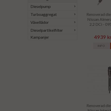
Dieselpump
Renoverad dies
Turboaggregat
Nissan Almera
Växellådor
2.2 DCi - 0
Dieselpartikelfilter
4939 k
Kampanjer
INFO
Renoverad dies
Nissan Interst