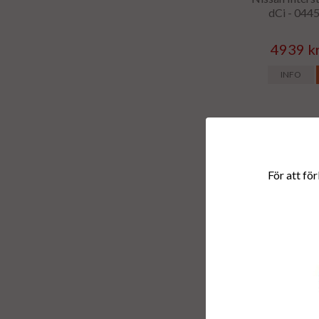
dCi - 04
4939 k
INFO
För att för
Renoverad dies
Nissan Juke
5WS4
4939 k