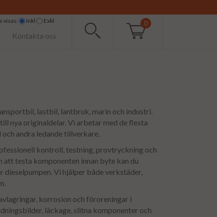
 visas:
Inkl
Exkl
0
Kontakta oss
nsportbil, lastbil, lantbruk, marin och industri.
ill nya originaldelar. Vi arbetar med de flesta
och andra ledande tillverkare.
ofessionell kontroll, testning, provtryckning och
om att testa komponenten innan byte kan du
ler dieselpumpen. Vi hjälper både verkstäder,
m.
vlagringar, korrosion och föroreningar i
dningsbilder, läckage, slitna komponenter och