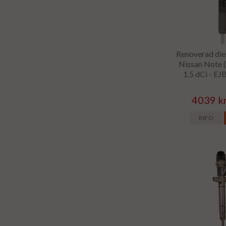
Renoverad dies
Nissan Note 
1.5 dCi - E
4039 k
INFO