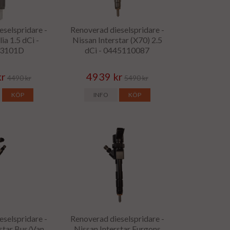
eselspridare -
Renoverad dieselspridare -
ia 1.5 dCi -
Nissan Interstar (X70) 2.5
03101D
dCi - 0445110087
kr
4939 kr
4490 kr
5490 kr
KÖP
INFO
KÖP
eselspridare -
Renoverad dieselspridare -
rstar Bus/Van
Nissan Interstar Furgons