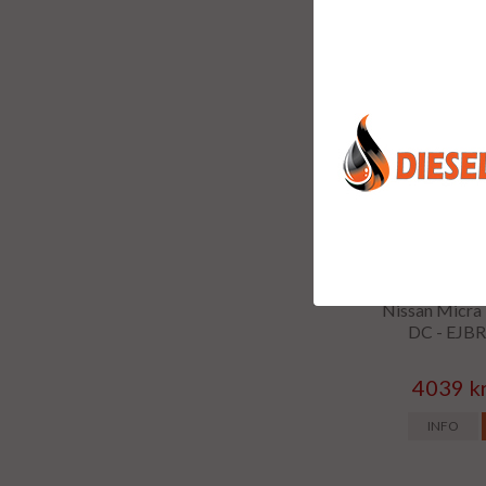
INFO
Renoverad dies
Nissan Micra I
DC - EJB
4039 k
INFO