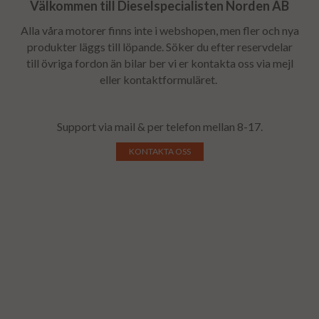
Välkommen till Dieselspecialisten Norden AB
Alla våra motorer finns inte i webshopen, men fler och nya
produkter läggs till löpande. Söker du efter reservdelar
till övriga fordon än bilar ber vi er kontakta oss via mejl
eller kontaktformuläret.
Support via mail & per telefon mellan 8-17.
KONTAKTA OSS
Renoverad motor
Renoverade motorer
Utbytesmotorer
Utbytesmotor
Motorrenovering