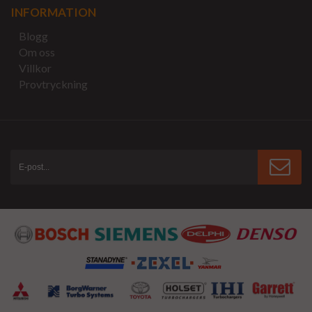
INFORMATION
Blogg
Om oss
Villkor
Provtryckning