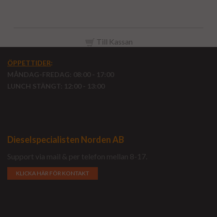
Motorbyte
Till Kassan
ÖPPETTIDER
:
MÅNDAG-FREDAG: 08:00 - 17:00
LUNCH STÄNGT: 12:00 - 13:00
Dieselspecialisten Norden AB
Support via mail & per telefon mellan 8-17.
KLICKA HÄR FÖR KONTAKT