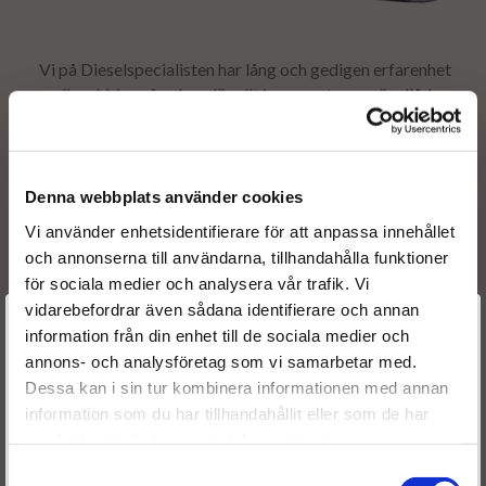
Vi på Dieselspecialisten har lång och gedigen erfarenhet
av dieseldrivna fordon, där allt inom motorer, växellådor,
Topplock, dieselsystem, turboaggregat etc. ingår i vårt
produkt sortiment.
Denna webbplats använder cookies
Vi använder enhetsidentifierare för att anpassa innehållet
och annonserna till användarna, tillhandahålla funktioner
för sociala medier och analysera vår trafik. Vi
vidarebefordrar även sådana identifierare och annan
Välkommen till
information från din enhet till de sociala medier och
annons- och analysföretag som vi samarbetar med.
Dieselspecialisten.se
Dessa kan i sin tur kombinera informationen med annan
information som du har tillhandahållit eller som de har
För att förbättra din upplevelse på vår hemsida ber vi dig
samlat in när du har använt deras tjänster.
välja vilken kategori du tillhör
Samtyckesval