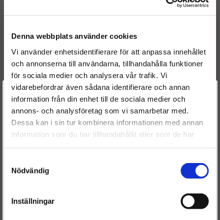
9990 kr
8490 kr
INFO
KÖP
INFO
KÖP
Denna webbplats använder cookies
Vi använder enhetsidentifierare för att anpassa innehållet
och annonserna till användarna, tillhandahålla funktioner
för sociala medier och analysera vår trafik. Vi
vidarebefordrar även sådana identifierare och annan
Välkommen till
information från din enhet till de sociala medier och
annons- och analysföretag som vi samarbetar med.
Dieselspecialisten.se
Dessa kan i sin tur kombinera informationen med annan
Turboaggregat Mazda 6
Turboaggregat Mazda B
information som du har tillhandahållit eller som de har
För att förbättra din upplevelse på vår hemsida ber vi dig
I 2.0 Di - Turbo VJ32,
2500 2.5 TD - Turbo
samlat in när du har använt deras tjänster.
välja vilken kategori du tillhör
RF5C13700
VJ31, WLE7
Samtyckesval
Nödvändig
8490 kr
5690 kr
Inställningar
INFO
KÖP
INFO
KÖP