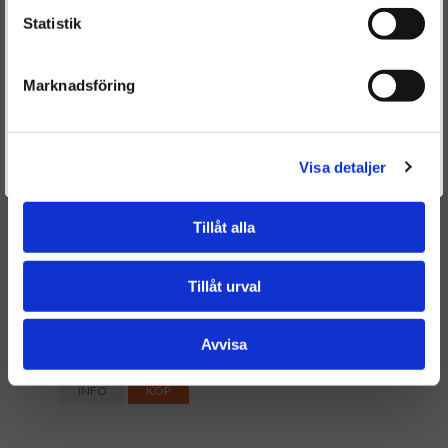
Statistik
Marknadsföring
Är du en återkommande kund & önskar logga in?
Välkommen tillbaka! Klicka här för att komma till dina sidor.
Visa detaljer
Givetvis går det även bra att handla utan att logga in.
Turboaggregat Mazda
Tillåt alla
BT-50 2.5 CD - Turbo
VJ38, WE0113700F
Tillåt urval
Avvisa
8490 kr
INFO
KÖP