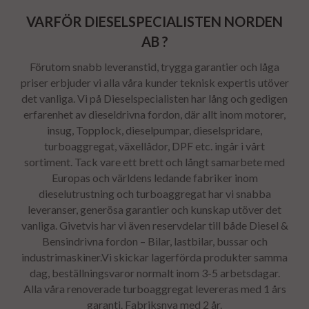
VARFÖR DIESELSPECIALISTEN NORDEN
AB ?
Förutom snabb leveranstid, trygga garantier och låga
priser erbjuder vi alla våra kunder teknisk expertis utöver
det vanliga. Vi på Dieselspecialisten har lång och gedigen
erfarenhet av dieseldrivna fordon, där allt inom motorer,
insug, Topplock, dieselpumpar, dieselspridare,
turboaggregat, växellådor, DPF etc. ingår i vårt
sortiment. Tack vare ett brett och långt samarbete med
Europas och världens ledande fabriker inom
dieselutrustning och turboaggregat har vi snabba
leveranser, generösa garantier och kunskap utöver det
vanliga. Givetvis har vi även reservdelar till både Diesel &
Bensindrivna fordon – Bilar, lastbilar, bussar och
industrimaskiner.Vi skickar lagerförda produkter samma
dag, beställningsvaror normalt inom 3-5 arbetsdagar.
Alla våra renoverade turboaggregat levereras med 1 års
garanti. Fabriksnya med 2 år.