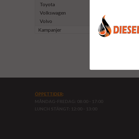
Toyota
Volkswagen
Volvo
Kampanjer
Renoverad
ÖPPETTIDER
:
MÅNDAG-FREDAG: 08:00 - 17:00
LUNCH STÄNGT: 12:00 - 13:00