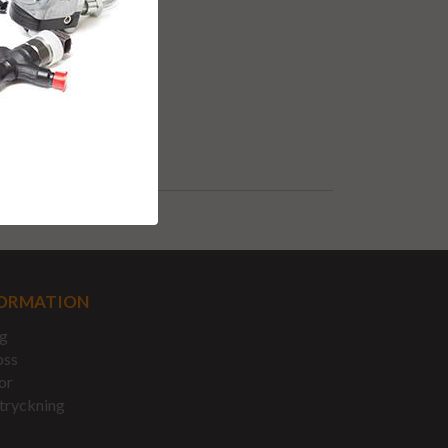
ORMATION
g
oss
or
tryckning