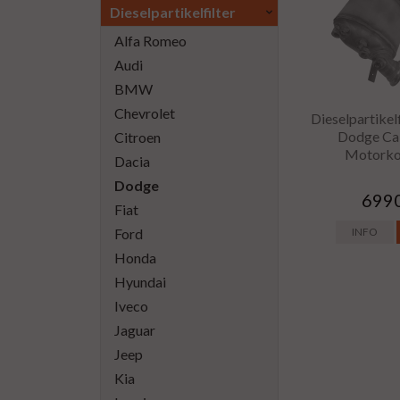
Dieselpartikelfilter
Alfa Romeo
Audi
BMW
Chevrolet
Dieselpartikelf
Dodge Cal
Citroen
Motorko
Dacia
Dodge
6990
Fiat
Ford
INFO
Honda
Hyundai
Iveco
Jaguar
Jeep
Kia