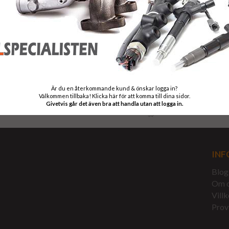
Är du en återkommande kund & önskar logga in?
Välkommen tillbaka! Klicka här för att komma till dina sidor.
Givetvis går det även bra att handla utan att logga in.
Till Kassan
INF
Blog
Om 
Villk
Prov