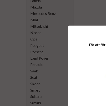
Lancia
Mazda
Mercedes Benz
Mini
Mitsubishi
Nissan
Opel
För att för
Peugeot
Porsche
Land Rover
Renault
Alla våra dies
Saab
Seat
Skoda
Smart
Subaru
Suzuki