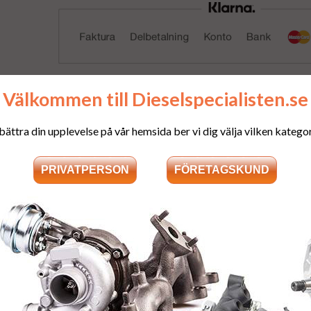
Välkommen till Dieselspecialisten.se
bättra din upplevelse på vår hemsida ber vi dig välja vilken kategori
Välkommen till Dieselspecialisten 
elpartikelfilter finns inte i webshopen, men fler och nya produkter lä
övriga fordon än bilar ber vi er kontakta oss via mejl e
Support via mail & per telefon mellan 
KONTAKTA OSS