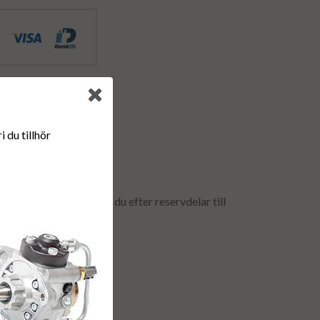
 du tillhör
Norden AB
ggs till löpande. Söker du efter reservdelar till
ller kontaktformuläret.
8-17.