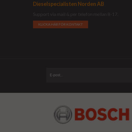
Dieselspecialisten Norden AB
Support via mail & per telefon mellan 8-17.
KLICKA HÄR FÖR KONTAKT