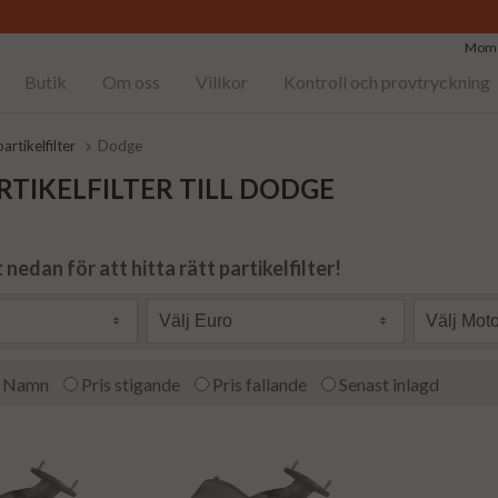
Moms
Butik
Om oss
Villkor
Kontroll och provtryckning
artikelfilter
Dodge
RTIKELFILTER TILL DODGE
 nedan för att hitta rätt partikelfilter!
Välj Euro
Välj Moto
Namn
Pris stigande
Pris fallande
Senast inlagd