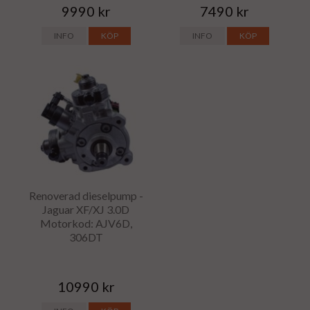
9990 kr
7490 kr
INFO
KÖP
INFO
KÖP
Renoverad dieselpump -
Jaguar XF/XJ 3.0D
Motorkod: AJV6D,
306DT
10990 kr