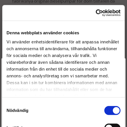
fabriksnya original dieselpumpar för dom tillfällen då
renoverad inte finns att tillgå. Och skulle vi mot all
förmodan inte få tag i en dieselpump till dig så kan vi
erbjuda renovering av din befintliga insprutningspump.
dieselpumpar
till bil, lastbil, lantbruk, marin eller
Denna webbplats använder cookies
industri
.
Vi använder enhetsidentifierare för att anpassa innehållet
och annonserna till användarna, tillhandahålla funktioner
för sociala medier och analysera vår trafik. Vi
vidarebefordrar även sådana identifierare och annan
Välkommen till
information från din enhet till de sociala medier och
annons- och analysföretag som vi samarbetar med.
Dieselspecialisten.se
Dessa kan i sin tur kombinera informationen med annan
information som du har tillhandahållit eller som de har
För att förbättra din upplevelse på vår hemsida ber vi dig
samlat in när du har använt deras tjänster.
välja vilken kategori du tillhör
Samtyckesval
Nödvändig