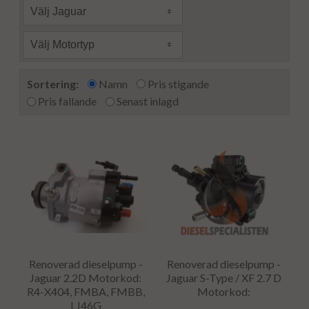
Välj Jaguar
Välj Motortyp
Sortering:
Namn
Pris stigande
Pris fallande
Senast inlagd
Renoverad dieselpump -
Renoverad dieselpump -
Jaguar 2.2D Motorkod:
Jaguar S-Type / XF 2.7 D
R4-X404, FMBA, FMBB,
Motorkod:
LJ46G