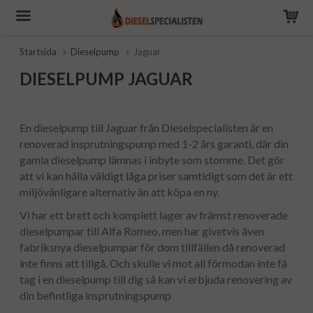
Startsida
Dieselpump
Jaguar
DIESELPUMP JAGUAR
En dieselpump till Jaguar från Dieselspecialisten är en
renoverad insprutningspump med 1-2 års garanti, där din
gamla dieselpump lämnas i inbyte som stomme. Det gör
att vi kan hålla väldigt låga priser samtidigt som det är ett
miljövänligare alternativ än att köpa en ny.
Vi har ett brett och komplett lager av främst renoverade
dieselpumpar till Alfa Romeo, men har givetvis även
fabriksnya dieselpumpar för dom tillfällen då renoverad
inte finns att tillgå. Och skulle vi mot all förmodan inte få
tag i en dieselpump till dig så kan vi erbjuda renovering av
din befintliga insprutningspump