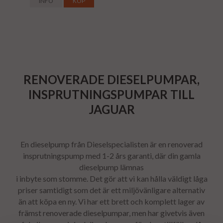
INFO
KÖP
RENOVERADE DIESELPUMPAR,
INSPRUTNINGSPUMPAR TILL
JAGUAR
En dieselpump från Dieselspecialisten är en renoverad
insprutningspump med 1-2 års garanti, där din gamla
dieselpump lämnas
i inbyte som stomme. Det gör att vi kan hålla väldigt låga
priser samtidigt som det är ett miljövänligare alternativ
än att köpa en ny. Vi har ett brett och komplett lager av
främst renoverade dieselpumpar, men har givetvis även