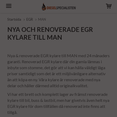
Startsida
EGR
MAN
NYA OCH RENOVERADE EGR
KYLARE TILL MAN
Nya & renoverade EGR kylare till MAN med 24 månaders
garanti. Renoverad EGR kylare där din gamla lämnas i
inbyte som stomme, det gör att vi kan hålla väldigt låga
priser samtidigt som det är ett miljövänligare alternativ
än att köpa en ny. Våra kylare är renoverade med nya
delar och håller därmed alltid originalkvalitet.
Vi har ett brett och komplett lager av främst renoverade
kylare till bil, buss & lastbil, men har givetvis även helt nya
EGR kylare för dom tillfällen då renoverad inte finns att
tillgå.