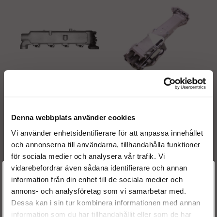
Renoverad EGR kylare -
Renoverad EGR kylare -
51081007213
51081007236
Denna webbplats använder cookies
Vi använder enhetsidentifierare för att anpassa innehållet
och annonserna till användarna, tillhandahålla funktioner
12990 kr
17990 kr
för sociala medier och analysera vår trafik. Vi
vidarebefordrar även sådana identifierare och annan
INFO
KÖP
INFO
KÖP
Välkommen till
information från din enhet till de sociala medier och
annons- och analysföretag som vi samarbetar med.
Dieselspecialisten.se
Dessa kan i sin tur kombinera informationen med annan
information som du har tillhandahållit eller som de har