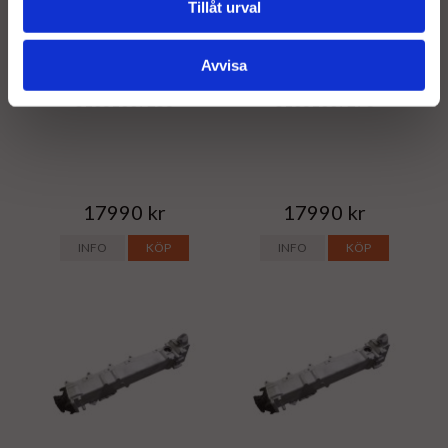
Tillåt urval
Avvisa
Renoverad EGR kylare -
Renoverad EGR kylare -
51081007258
51081007273
17990 kr
17990 kr
INFO
KÖP
INFO
KÖP