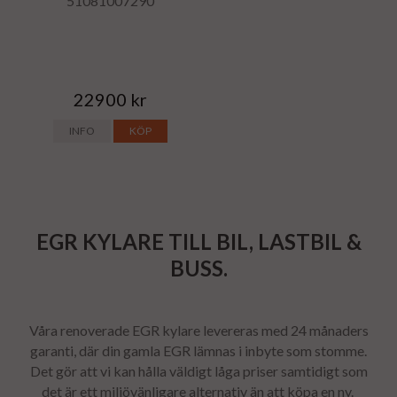
51081007290
22900 kr
INFO
KÖP
EGR KYLARE TILL BIL, LASTBIL &
BUSS.
Våra renoverade EGR kylare levereras med 24 månaders
garanti, där din gamla
EGR
lämnas i inbyte som stomme.
Det gör att vi kan hålla väldigt låga priser samtidigt som
det är ett miljövänligare alternativ än att köpa en ny.