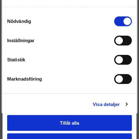
För att förbättra din upplevelse på vår hemsida ber vi dig
samlat in när du har använt deras tjänster.
välja vilken kategori du tillhör
Samtyckesval
Nödvändig
Renoverad EGR kylare -
Renoverad EGR kylare -
Inställningar
51081007238
51081007253
Statistik
Marknadsföring
17990 kr
25900 kr
INFO
KÖP
INFO
KÖP
Är du en återkommande kund & önskar logga in?
Välkommen tillbaka! Klicka här för att komma till dina sidor.
Visa detaljer
Givetvis går det även bra att handla utan att logga in.
Tillåt alla