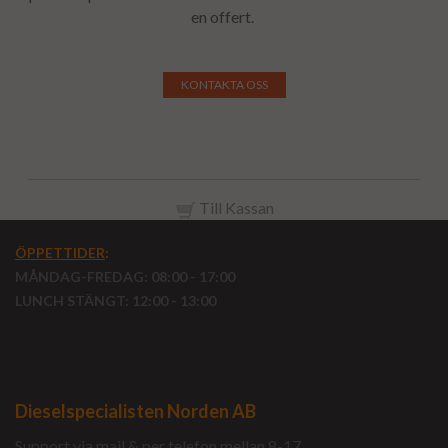
en offert.
KONTAKTA OSS
Till Kassan
ÖPPETTIDER
:
MÅNDAG-FREDAG: 08:00 - 17:00
LUNCH STÄNGT: 12:00 - 13:00
Dieselspecialisten Norden AB
Support via mail & per telefon mellan 8-17.