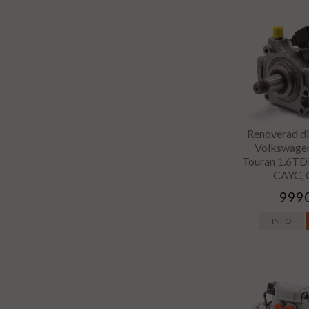
Renoverad di
Volkswagen
Touran 1.6TD
CAYC,
9990
INFO