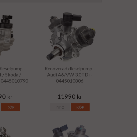
dieselpump -
Renoverad dieselpump -
t / Skoda /
Audi A6/VW 3.0TDi -
- 0445010790
0445010806
90 kr
11990 kr
KÖP
INFO
KÖP