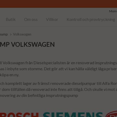
Moms
Butik
Om oss
Villkor
Kontroll och provtryckning
lpump
Volkswagen
UMP VOLKSWAGEN
ll Volkswagen från Dieselspecialisten är en renoverad insprutning
s i inbyte som stomme. Det gör att vi kan hålla väldigt låga priser
 köpa en ny.
 och komplett lager av främst renoverade dieselpumpar till Alfa Ro
dom tillfällen då renoverad inte finns att tillgå. Och skulle vi mot a
enovering av din befintliga insprutningspump