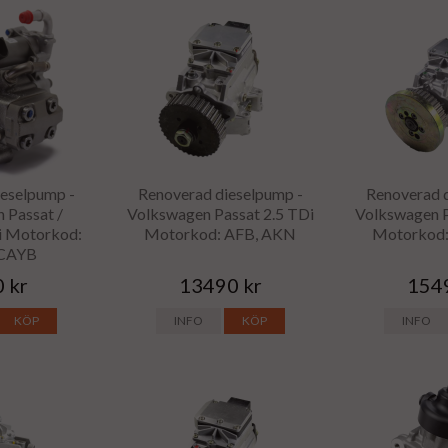
eselpump -
Renoverad dieselpump -
Renoverad 
 Passat /
Volkswagen Passat 2.5 TDi
Volkswagen P
i Motorkod:
Motorkod: AFB, AKN
Motorkod
 CAYB
 kr
13490 kr
154
KÖP
INFO
KÖP
INFO