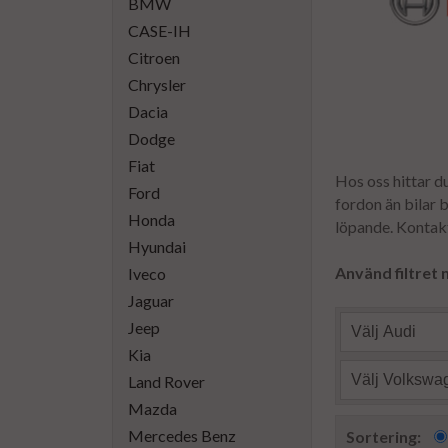
BMW
CASE-IH
Citroen
Chrysler
Dacia
Dodge
Fiat
Hos oss hittar du
Ford
fordon än bilar b
Honda
löpande. Kontakt
Hyundai
Använd filtret 
Iveco
Jaguar
Jeep
Välj Audi
Kia
Välj Volkswa
Land Rover
Mazda
Mercedes Benz
Sortering: