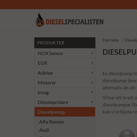
Startsida
Diese
PRODUKTER
DIESELP
NOX Sensor
EGR
Adblue
En dieselpump ti
dieselpump lämna
Motorer
alternativ än att
Insug
Vi har ett brett
Dieselspridare
dieselpumpar för 
kan vi erbjuda r
Dieselpump
Alfa Romeo
Audi