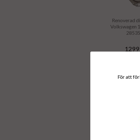
Renoverad di
Volkswagen 1.
2853
1299
INFO
För att för
Renoverad di