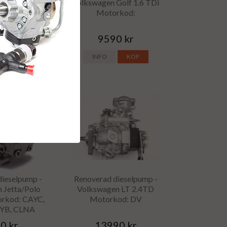
rafter 2.5TDi
Volkswagen Golf 1.6 TDi
od: B/C
Motorkod:
0 kr
9590 kr
KÖP
INFO
KÖP
dieselpump -
Renoverad dieselpump -
 Jetta/Polo
Volkswagen LT 2.4TD
orkod: CAYC,
Motorkod: DV
AYB, CLNA
0 kr
13990 kr