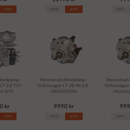
KÖP
INFO
KÖP
INFO
eselpump -
Renoverad dieselpump -
Renoverad 
LT 2.8 TDi
Volkswagen LT 28-46 2.8 -
Volkswagen 
d: BYE
0445010044
Motork
0 kr
9990 kr
999
KÖP
INFO
KÖP
INFO