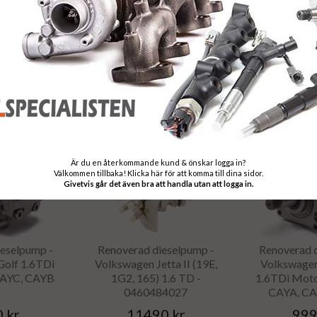
EN CADDY
Volkswagen Caddy II
Volkswagen C
OTORKOD:
(9K9A)(9K9B) 1.9 D -
Motork
 CAYD
0460484128
 kr
10990 kr
949
KÖP
INFO
KÖP
INFO
Är du en återkommande kund & önskar logga in?
Välkommen tillbaka! Klicka här för att komma till dina sidor.
Givetvis går det även bra att handla utan att logga in.
eselpump -
Renoverad dieselpump -
Renoverad 
olf 1.6TDi
Volkswagen Jetta II (19E,
Volkswagen
CAYC, CAYB
1G2, 165) 1.6 TD -
1.6TDi Mot
0460484027
CAYA, C
 kr
11490 kr
999