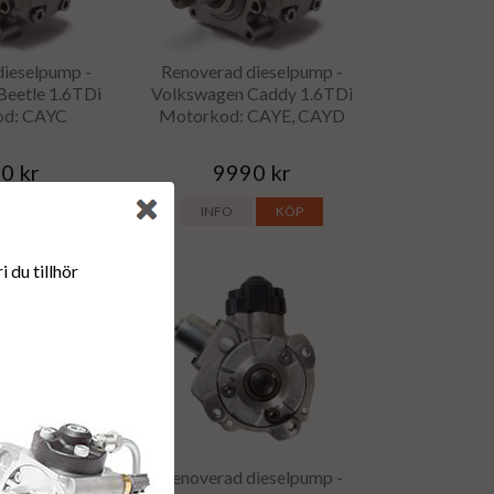
dieselpump -
Renoverad dieselpump -
Beetle 1.6TDi
Volkswagen Caddy 1.6TDi
od: CAYC
Motorkod: CAYE, CAYD
0 kr
9990 kr
KÖP
INFO
KÖP
 du tillhör
dieselpump -
Renoverad dieselpump -