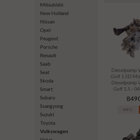
Mitsubishi
New Holland
Nissan
Opel
Peugeot
Porsche
Renault
Saab
Dieselpump 
Seat
Golf 1.5D M
Skoda
Dieselpump 
Golf 1.5 - 
Smart
Subaru
8490
Ssangyong
INFO
Suzuki
Toyota
Volkswagen
Volvo