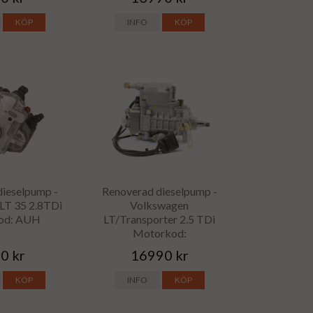
KÖP
INFO
KÖP
dieselpump -
Renoverad dieselpump -
LT 35 2.8TDi
Volkswagen
od: AUH
LT/Transporter 2.5 TDi
Motorkod:
0 kr
16990 kr
KÖP
INFO
KÖP