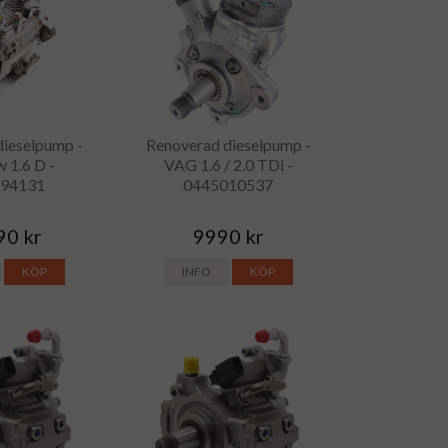
dieselpump -
Renoverad dieselpump -
 1.6 D -
VAG 1.6 / 2.0 TDi -
494131
0445010537
90 kr
9990 kr
KÖP
INFO
KÖP