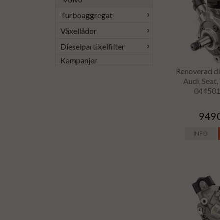
Turboaggregat
Växellådor
Dieselpartikelfilter
Kampanjer
Renoverad di
Audi, Seat,
04450
9490
INFO