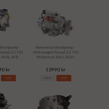
dieselpump -
Renoverad dieselpump -
assat 2.5 TDi
Volkswagen Passat 2.5 TDi
: AKN, AFB
Motorkod: BAU, BDH
90 kr
13990 kr
KÖP
INFO
KÖP