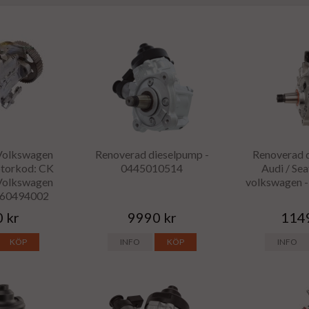
Volkswagen
Renoverad dieselpump -
Renoverad 
otorkod: CK
0445010514
Audi / Sea
Volkswagen
volkswagen 
0460494002
 kr
9990 kr
114
KÖP
INFO
KÖP
INFO