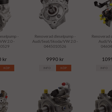
eselpump -
Renoverad dieselpump -
Renoverad 
 VW 2.0 -
Audi/Seat/Skoda/VW 2.0 -
Audi/Vw
10529
0445010526
0460
 kr
9990 kr
109
KÖP
INFO
KÖP
INFO