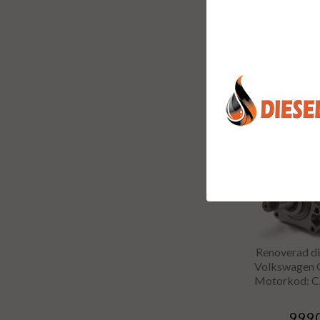
VOLKSWAG
1.6TDI M
CAYE,
9990
INFO
Renoverad di
Volkswagen G
Motorkod: 
9990