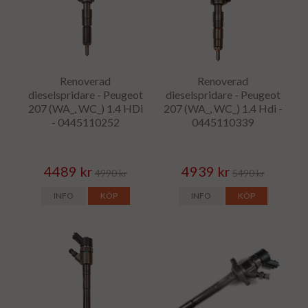
Renoverad
Renoverad
dieselspridare - Peugeot
dieselspridare - Peugeot
207 (WA_, WC_) 1.4 HDi
207 (WA_, WC_) 1.4 Hdi -
- 0445110252
0445110339
4489 kr
4939 kr
4990 kr
5490 kr
INFO
KÖP
INFO
KÖP