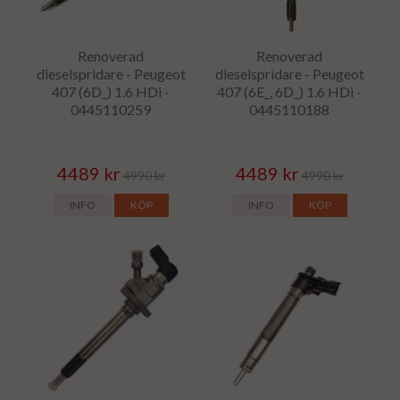
Renoverad
Renoverad
dieselspridare - Peugeot
dieselspridare - Peugeot
407 (6D_) 1.6 HDi -
407 (6E_, 6D_) 1.6 HDi -
0445110259
0445110188
4489 kr
4489 kr
4990 kr
4990 kr
INFO
KÖP
INFO
KÖP