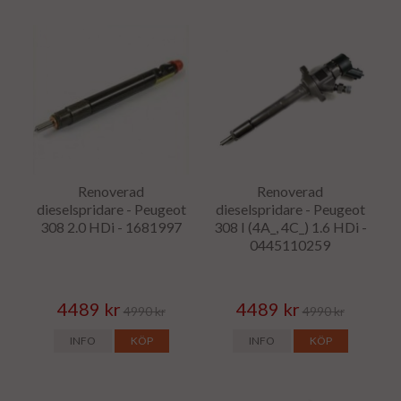
Renoverad
Renoverad
dieselspridare - Peugeot
dieselspridare - Peugeot
308 2.0 HDi - 1681997
308 I (4A_, 4C_) 1.6 HDi -
0445110259
4489 kr
4489 kr
4990 kr
4990 kr
INFO
KÖP
INFO
KÖP