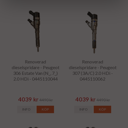
Renoverad
Renoverad
dieselspridare - Peugeot
dieselspridare - Peugeot
306 Estate Van (N_, 7_)
307 (3A/C) 2.0 HDi -
2.0 HDi - 0445110044
0445110062
4039 kr
4039 kr
4490 kr
4490 kr
INFO
KÖP
INFO
KÖP