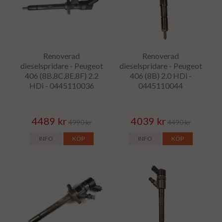
Renoverad
Renoverad
dieselspridare - Peugeot
dieselspridare - Peugeot
406 (8B,8C,8E,8F) 2.2
406 (8B) 2.0 HDi -
HDi - 0445110036
0445110044
4489 kr
4039 kr
4990 kr
4490 kr
INFO
KÖP
INFO
KÖP