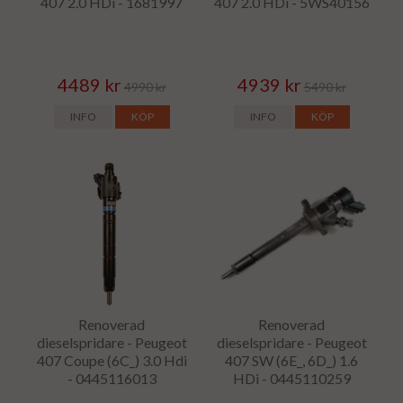
407 2.0 HDi - 1681997
407 2.0 HDi - 5WS40156
4489 kr
4939 kr
4990 kr
5490 kr
INFO
KÖP
INFO
KÖP
Renoverad
Renoverad
dieselspridare - Peugeot
dieselspridare - Peugeot
407 Coupe (6C_) 3.0 Hdi
407 SW (6E_, 6D_) 1.6
- 0445116013
HDi - 0445110259