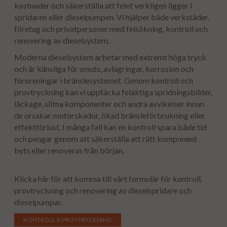
kostnader och säkerställa att felet verkligen ligger i
spridaren eller dieselpumpen. Vi hjälper både verkstäder,
företag och privatpersoner med felsökning, kontroll och
renovering av dieselsystem.
Moderna dieselsystem arbetar med extremt höga tryck
och är känsliga för smuts, avlagringar, korrosion och
föroreningar i bränslesystemet. Genom kontroll och
provtryckning kan vi upptäcka felaktiga spridningsbilder,
läckage, slitna komponenter och andra avvikelser innan
de orsakar motorskador, ökad bränsleförbrukning eller
effektförlust. I många fall kan en kontroll spara både tid
och pengar genom att säkerställa att rätt komponent
byts eller renoveras från början.
Klicka här för att komma till vårt formulär för kontroll,
provtryckning och renovering av dieselspridare och
dieselpumpar.
KONTROLL & PROVTRYCKNING