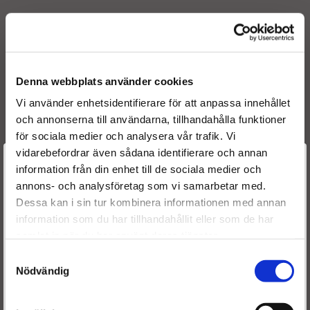
4939 kr
4939 kr
5490 kr
5490 kr
INFO
KÖP
INFO
KÖP
Denna webbplats använder cookies
Vi använder enhetsidentifierare för att anpassa innehållet
och annonserna till användarna, tillhandahålla funktioner
för sociala medier och analysera vår trafik. Vi
vidarebefordrar även sådana identifierare och annan
Välkommen till
information från din enhet till de sociala medier och
annons- och analysföretag som vi samarbetar med.
Dieselspecialisten.se
Dessa kan i sin tur kombinera informationen med annan
Renoverad
Renoverad
information som du har tillhandahållit eller som de har
För att förbättra din upplevelse på vår hemsida ber vi dig
dieselspridare - Peugeot
dieselspridare - Peugeot
samlat in när du har använt deras tjänster.
välja vilken kategori du tillhör
3008 I MPV (0U_) 2.0
3008 Van (0U_) 2.0 HDi -
Samtyckesval
HDi - 1681997
1681997
Nödvändig
4489 kr
4489 kr