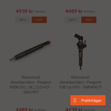
4939 kr
4489 kr
5490 kr
4990 kr
INFO
KÖP
INFO
KÖP
Renoverad
Renoverad
dieselspridare - Peugeot
dieselspridare - Peugeot
5008 (0U_, 0E_) 2.0 HDI -
508 1.6 HDi - 5WS40677
1681997
Prisförfrågan
4489 kr
4939 kr
4990 kr
5490 kr