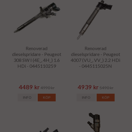
Renoverad
Renoverad
dieselspridare - Peugeot
dieselspridare - Peugeot
308 SW I (4E_, 4H_) 1.6
4007 (VU_, VV_) 2.2 HDi
HDi - 0445110259
- 0445115025N
4489 kr
4939 kr
4990 kr
5490 kr
INFO
KÖP
INFO
KÖP