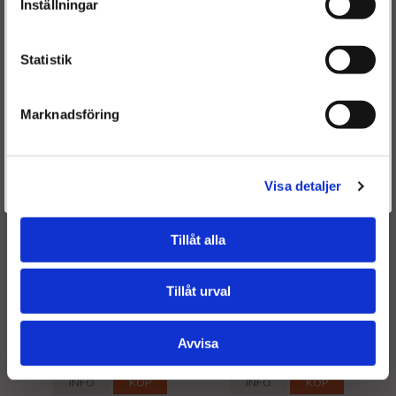
4990 kr
4990 kr
Inställningar
INFO
KÖP
INFO
KÖP
Statistik
Marknadsföring
Är du en återkommande kund & önskar logga in?
Välkommen tillbaka! Klicka här för att komma till dina sidor.
Visa detaljer
Givetvis går det även bra att handla utan att logga in.
Renoverad
Renoverad
Tillåt alla
dieselspridare - Peugeot
dieselspridare - Peugeot
306 (7A, 7C, N3, N5),
306 (7B, 7E, N3, N5) 2.0
(N_, 7_) 2.0 HDI -
HDI - 0445110062
Tillåt urval
0445110062
Avvisa
4039 kr
4039 kr
4490 kr
4490 kr
INFO
KÖP
INFO
KÖP