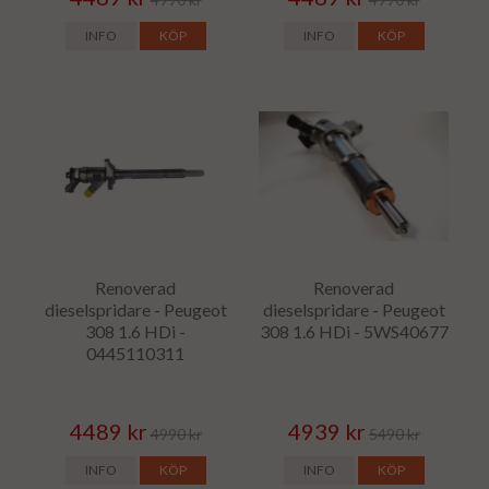
INFO
KÖP
INFO
KÖP
Renoverad
Renoverad
dieselspridare - Peugeot
dieselspridare - Peugeot
308 1.6 HDi -
308 1.6 HDi - 5WS40677
0445110311
4489 kr
4939 kr
4990 kr
5490 kr
INFO
KÖP
INFO
KÖP