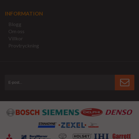
INFORMATION
Blogg
Om oss
Villkor
Provtryckning