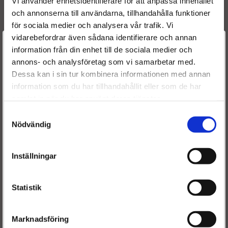
Vi använder enhetsidentifierare för att anpassa innehållet
Wrangler / Cherokee 2.8
och annonserna till användarna, tillhandahålla funktioner
- 0445115067
för sociala medier och analysera vår trafik. Vi
vidarebefordrar även sådana identifierare och annan
Välkommen till
information från din enhet till de sociala medier och
4939 kr
5490 kr
annons- och analysföretag som vi samarbetar med.
Dieselspecialisten.se
INFO
KÖP
Dessa kan i sin tur kombinera informationen med annan
information som du har tillhandahållit eller som de har
För att förbättra din upplevelse på vår hemsida ber vi dig
samlat in när du har använt deras tjänster.
välja vilken kategori du tillhör
Samtyckesval
Nödvändig
RENOVERADE DIESELSPRIDARE,
DIESELINJECTORER
Inställningar
En dieselspridare från Dieselspecialisten är en renoverad
Statistik
dieselspridare
med 1 års garanti, där din gamla
dieselspridare
lämnas
i inbyte som stomme. Det gör att vi kan hålla väldigt låga
Marknadsföring