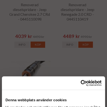
Renoverad
Renoverad
dieselspridare - Jeep
dieselspridare - Jeep
Grand Cherokee 2.7 CRd
Renegade 2.0 CRD -
- 0445110098
0445110419
4039 kr
4489 kr
4490 kr
4990 kr
INFO
KÖP
INFO
KÖP
Renoverad
Denna webbplats använder cookies
dieselspridare - Jeep