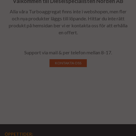
Välkommen till Dieselspecialisten Norden AB
Alla våra Turboaggregat finns inte i webshopen, men fler
och nya produkter läggs till löpande. Hittar du inte rätt
produkt på hemsidan ber vi er kontakta oss för att erhålla
en offert.
Support via mail & per telefon mellan 8-17.
KONTAKTA OSS
ÖPPETTIDER
: