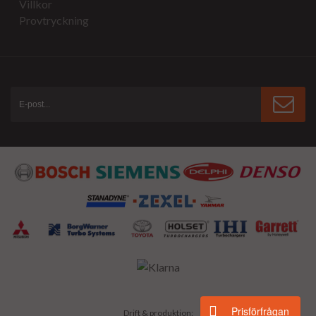
Villkor
Provtryckning
Prisförfrågan
Drift & produktion: