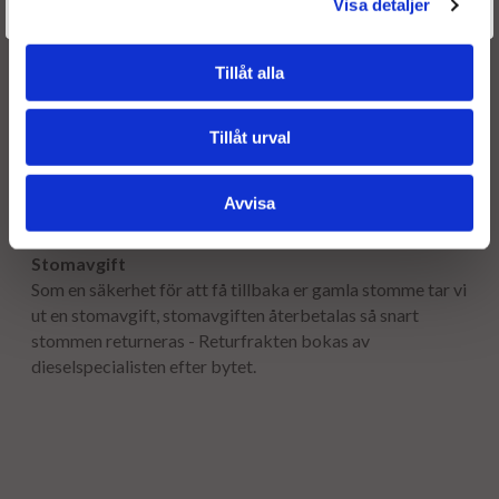
Visa detaljer
Givetvis går det även bra att handla utan att logga in.
Fri frakt både tur & retur.
Tillåt alla
Leveranstid:
Leveranstiden normalt ca är 2-5 arbetsdagar.
Tillåt urval
Garanti:
12 månaders garanti.
Avvisa
Stomavgift
Som en säkerhet för att få tillbaka er gamla stomme tar vi
ut en stomavgift, stomavgiften återbetalas så snart
stommen returneras - Returfrakten bokas av
dieselspecialisten efter bytet.