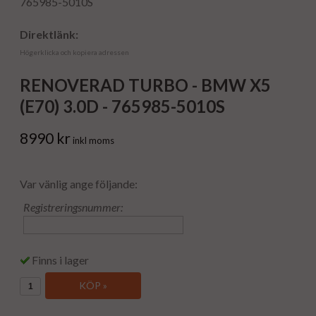
765985-5010S
Direktlänk:
Högerklicka och kopiera adressen
RENOVERAD TURBO - BMW X5
(E70) 3.0D - 765985-5010S
8990 kr
inkl moms
Var vänlig ange följande:
Registreringsnummer:
Finns i lager
KÖP »