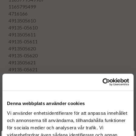
1165795499
4716166
4913505610
49135-05610
4913505611
49135-05611
4913505620
49135-05620
4913505621
49135-05621
4913505630
49135-05630
4913505631
49135-05631
Denna webbplats använder cookies
4913505640
49135-05640
Vi använder enhetsidentifierare för att anpassa innehållet
4913505641
och annonserna till användarna, tillhandahålla funktioner
49135-05641
för sociala medier och analysera vår trafik. Vi
4913505650
vidarebefordrar även sådana identifierare och annan