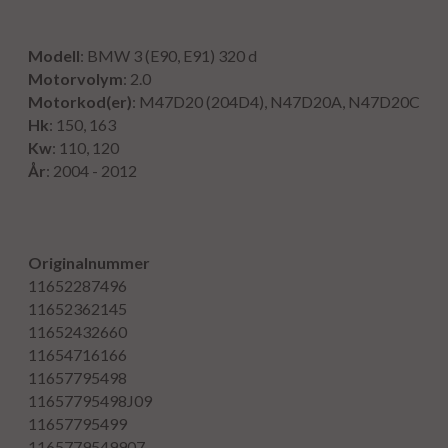
Modell
: BMW 3 (E90, E91) 320 d
Motorvolym
: 2.0
Motorkod(er)
: M47D20 (204D4), N47D20A, N47D20C
Hk
: 150, 163
Kw
: 110, 120
År
: 2004 - 2012
Originalnummer
11652287496
11652362145
11652432660
11654716166
11657795498
11657795498J09
11657795499
1165779549907