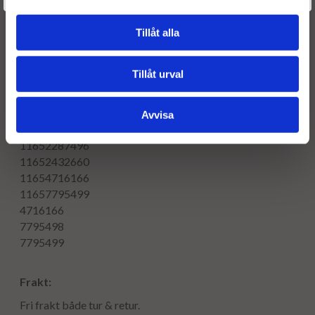
7795498J09
7795498K10
Tillåt alla
7795499
779549907
Tillåt urval
7795499K
7795499K10
4913505671RSS
Avvisa
OE numbers
11652287496
11652432660
11654716166
11657795499
4716166
7795498
7795499
Frakt:
Fri frakt både tur & retur.