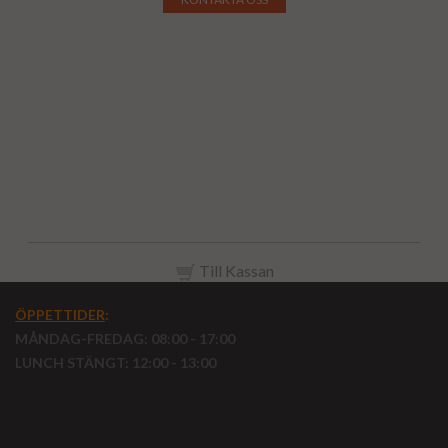
Matningsenhet adblue, ureainsprutning adblue,
doseringsmodul adblue, ureainsprutning matarmodul,
Optimering av ureainsprutning, Adblue Enhet
ureainsprutning, Adblue modul till lastbil, Adblue enhet
till buss, Adblue enhet till MAN, Adblue enhet till DAF,
Adblue enhet till Scania, Adblue enhet till volvo
Till Kassan
ÖPPETTIDER
:
MÅNDAG-FREDAG: 08:00 - 17:00
LUNCH STÄNGT: 12:00 - 13:00