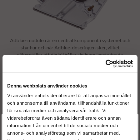
Adblue-modulen är en central komponent i systemet och
styr hur och när Adblue-doseringen sker, vilket
säkerställer att din bil håller sig inom lagstadgade
utsläppsgränser. En väl fungerande Adblue-modul och
Adblue-matningsenhet är inte bara avgörande för miljön
– de kan också bidra till bättre bränsleeffektivitet och
långsiktig motorhälsa. Genom att hålla bilens Adblue-
Denna webbplats använder cookies
system i toppskick undviker du också potentiella
Vi använder enhetsidentifierare för att anpassa innehållet
problem med framtida utsläppstester och kostsamma
och annonserna till användarna, tillhandahålla funktioner
reparationer som kan uppstå när Adblue-systemet är ur
för sociala medier och analysera vår trafik. Vi
funktion.
vidarebefordrar även sådana identifierare och annan
Välkommen till
information från din enhet till de sociala medier och
annons- och analysföretag som vi samarbetar med.
Dieselspecialisten.se