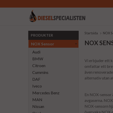
Startsida
NOX S
PRODUKTER
NOX SENS
NOX Sensor
Audi
BMW
Vi erbjuder ett
Citroen
omfattar ett bre
även renoverade 
Cummins
alternativ utan 
DAF
Iveco
Mercedes Benz
En NOX-sensor ä
MAN
avgaserna. NOX ä
NOX-sensorn hjä
Nissan
övervaka NOX-niv