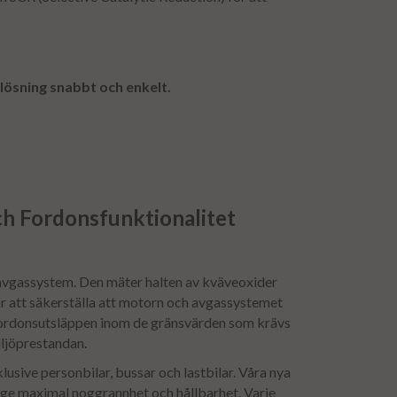
 lösning snabbt och enkelt.
ch Fordonsfunktionalitet
s avgassystem. Den mäter halten av kväveoxider
r att säkerställa att motorn och avgassystemet
a fordonsutsläppen inom de gränsvärden som krävs
iljöprestandan.
usive personbilar, bussar och lastbilar. Våra nya
 ge maximal noggrannhet och hållbarhet. Varje