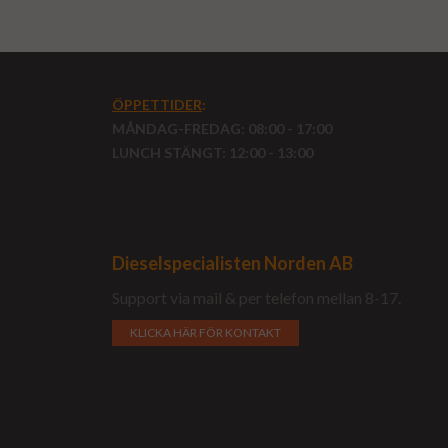
ÖPPETTIDER
:
MÅNDAG-FREDAG: 08:00 - 17:00
LUNCH STÄNGT: 12:00 - 13:00
Dieselspecialisten Norden AB
Support via mail & per telefon mellan 8-17.
KLICKA HÄR FÖR KONTAKT