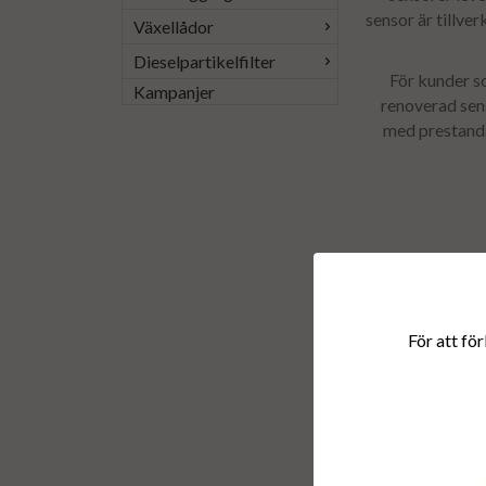
sensor är tillver
Växellådor
Dieselpartikelfilter
För kunder s
Kampanjer
renoverad sen
med prestanda 
För att för