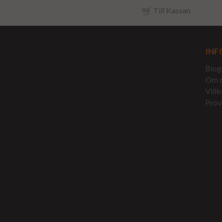
Till Kassan
INF
Blog
Om 
Villk
Prov