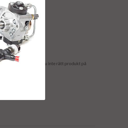
 till löpande. Hittar du inte rätt produkt på
a en offert.