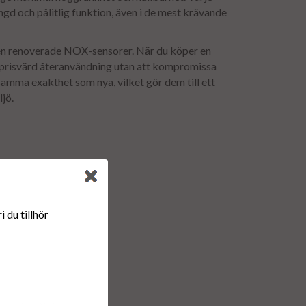
ängd och pålitlig funktion, även i de mest krävande
ven renoverade NOX-sensorer. När du köper en
n prisvärd återanvändning utan att kompromissa
samma exakthet som nya, vilket gör dem till ett
jö.
 du tillhör