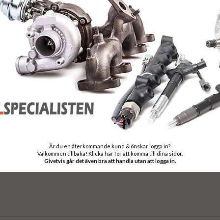
X Sensorer finns inte i webshopen, men fler och nya produkter läggs
hemsidan ber vi er kontakta oss för att erhåll
Är du en återkommande kund & önskar logga in?
KONTAKTA OSS
Välkommen tillbaka! Klicka här för att komma till dina sidor.
Givetvis går det även bra att handla utan att logga in.