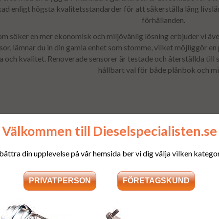
kad enligt högsta kvalitetsstandarder för att säkerställa lång livsl
förhållanden.
om söker en mer ekonomisk och miljövänlig lösning erbjuder vi ä
sor, lämnar du in din gamla enhet som stomme, vilket möjliggör e
och kvalitet. Renoverade sensorer är testade och återställda till 
hållbart val för både plånbok och mil
Välkommen till Dieselspecialisten.se
bättra din upplevelse på vår hemsida ber vi dig välja vilken kategori