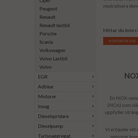
Opel
neutralisera dem
Peugeot
Renault
Renault lastbil
Hittar du inte 
Porsche
KONTAKTA OSS
Scania
Volkswagen
Volvo Lastbil
Volvo
NOX
EGR
Adblue
Motorer
En NOX-sensor
(NOx) som släp
Insug
uppfyller strän
Dieselspridare
Dieselpump
Vi erbjuder ett
Turboaggregat
sensorer leve