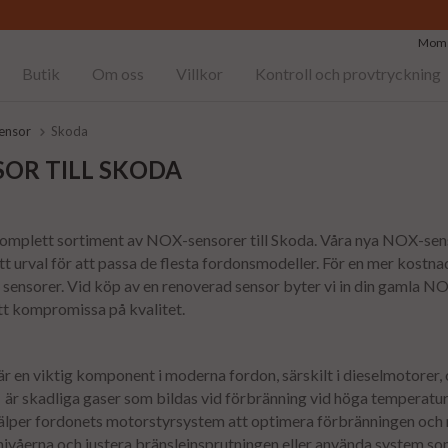
Moms
Butik
Om oss
Villkor
Kontroll och provtryckning
ensor
Skoda
OR TILL SKODA
 komplett sortiment av NOX-sensorer till Skoda. Våra nya NOX-sen
tt urval för att passa de flesta fordonsmodeller. För en mer kostna
sensorer. Vid köp av en renoverad sensor byter vi in din gamla NO
att kompromissa på kvalitet.
r en viktig komponent i moderna fordon, särskilt i dieselmotorer
r skadliga gaser som bildas vid förbränning vid höga temperaturer
lper fordonets motorstyrsystem att optimera förbränningen och 
åerna och justera bränsleinsprutningen eller använda system som 