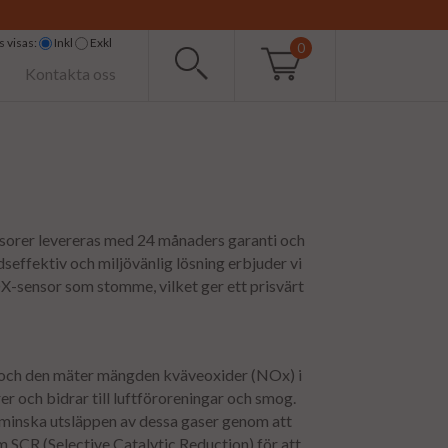
 visas:
Inkl
Exkl
0
Kontakta oss
sorer levereras med 24 månaders garanti och
dseffektiv och miljövänlig lösning erbjuder vi
X-sensor som stomme, vilket ger ett prisvärt
, och den mäter mängden kväveoxider (NOx) i
 och bidrar till luftföroreningar och smog.
minska utsläppen av dessa gaser genom att
SCR (Selective Catalytic Reduction) för att