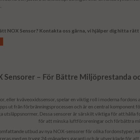
.
rätt
NOX Sensor
?
Kontakta oss gärna, vi hjälper dig hitta rätt
 Sensorer – För Bättre Miljöprestanda o
, eller kväveoxidssensor, spelar en viktig roll i moderna fordon
ps ut från förbränningsprocessen och är en central komponent fö
ga utsläppsnormer. Dessa sensorer är särskilt viktiga för att håll
för att minska luftföroreningar och förbättra m
 omfattande utbud av nya NOX-sensorer för olika fordonstyper, inkl
reras med en trygg 24-månaders garanti och är utvecklade för att