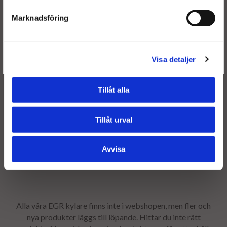
Marknadsföring
Är du en återkommande kund & önskar logga in?
Välkommen tillbaka! Klicka här för att komma till dina sidor.
Visa detaljer
Givetvis går det även bra att handla utan att logga in.
Tillåt alla
Tillåt urval
Avvisa
Alla våra EGR kylare finns inte i webshopen, men fler och
nya produkter läggs till löpande. Hittar du inte rätt