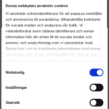
Denna webbplats använder cookies
Givetvis har vi även helt nya
EGR
kylare för dom tillfällen
Vi använder enhetsidentifierare för att anpassa innehållet
då renoverad inte finns att tillgå. Och skulle vi mot all
och annonserna till användarna, tillhandahålla funktioner
förmodan inte kunna leverera, så kan vi alltid erbjuda
för sociala medier och analysera vår trafik. Vi
renovering av din befintliga
EGR kylare.
vidarebefordrar även sådana identifierare och annan
Välkommen till
information från din enhet till de sociala medier och
annons- och analysföretag som vi samarbetar med.
Dieselspecialisten.se
Dessa kan i sin tur kombinera informationen med annan
information som du har tillhandahållit eller som de har
För att förbättra din upplevelse på vår hemsida ber vi dig
samlat in när du har använt deras tjänster.
välja vilken kategori du tillhör
Samtyckesval
Nödvändig
Inställningar
Statistik