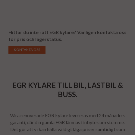
Hittar du inte rätt EGR kylare?
Vänligen kontakta oss
för pris och lagerstatus.
KONTAKTA OSS
EGR KYLARE TILL BIL, LASTBIL &
BUSS.
Våra renoverade EGR kylare levereras med 24 månaders
garanti, där din gamla
EGR
lämnas i inbyte som stomme.
Det gör att vi kan hålla väldigt låga priser samtidigt som