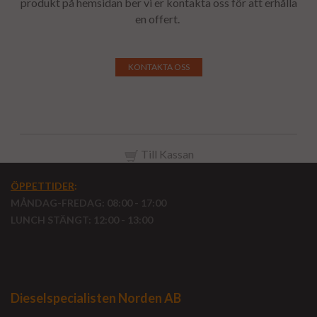
produkt på hemsidan ber vi er kontakta oss för att erhålla
en offert.
KONTAKTA OSS
Till Kassan
ÖPPETTIDER
:
MÅNDAG-FREDAG: 08:00 - 17:00
LUNCH STÄNGT: 12:00 - 13:00
Dieselspecialisten Norden AB