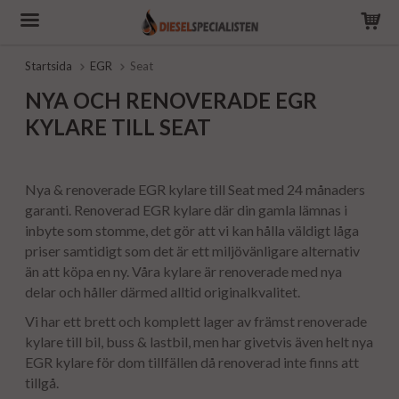
Startsida
EGR
Seat
NYA OCH RENOVERADE EGR
KYLARE TILL SEAT
Nya & renoverade EGR kylare till Seat med 24 månaders
garanti. Renoverad EGR kylare där din gamla lämnas i
inbyte som stomme, det gör att vi kan hålla väldigt låga
priser samtidigt som det är ett miljövänligare alternativ
än att köpa en ny. Våra kylare är renoverade med nya
delar och håller därmed alltid originalkvalitet.
Vi har ett brett och komplett lager av främst renoverade
kylare till bil, buss & lastbil, men har givetvis även helt nya
EGR kylare för dom tillfällen då renoverad inte finns att
tillgå.