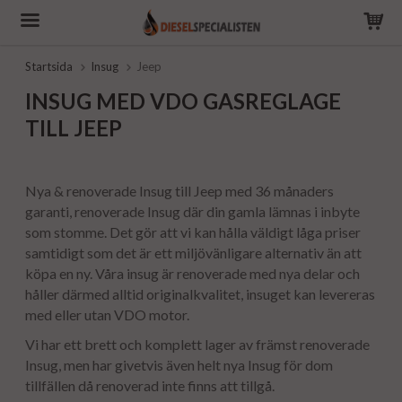
Startsida
Insug
Jeep
INSUG MED VDO GASREGLAGE
TILL JEEP
Nya & renoverade Insug till Jeep med 36 månaders
garanti, renoverade Insug där din gamla lämnas i inbyte
som stomme. Det gör att vi kan hålla väldigt låga priser
samtidigt som det är ett miljövänligare alternativ än att
köpa en ny. Våra insug är renoverade med nya delar och
håller därmed alltid originalkvalitet, insuget kan levereras
med eller utan VDO motor.
Vi har ett brett och komplett lager av främst renoverade
Insug, men har givetvis även helt nya Insug för dom
tillfällen då renoverad inte finns att tillgå.