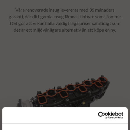
Våra renoverade insug levereras med 36 månaders
garanti, där ditt gamla insug
lämnas i inbyte som stomme.
Det gör att vi kan hålla väldigt låga priser samtidigt som
det är ett miljövänligare alternativ än att köpa en ny.