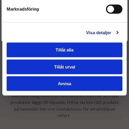
Marknadsföring
Är du en återkommande kund & önskar logga in?
Välkommen tillbaka! Klicka här för att komma till dina sidor.
Visa detaljer
Givetvis går det även bra att handla utan att logga in.
Tillåt alla
Tillåt urval
Avvisa
Alla våra insug
finns inte i webshopen, men fler och nya
produkter läggs till löpande. Hittar du inte rätt produkt
på hemsidan ber vi er kontakta oss för att erhålla en
offert.