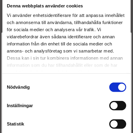
Denna webbplats använder cookies
Vi använder enhetsidentifierare för att anpassa innehållet
och annonserna till användarna, tillhandahålla funktioner
för sociala medier och analysera vår trafik. Vi
Givetvis har vi även helt nya insug
för dom tillfällen då
vidarebefordrar även sådana identifierare och annan
renoverad inte finns att tillgå. Och skulle vi mot all
Välkommen till
information från din enhet till de sociala medier och
förmodan inte kunna leverera, så kan vi alltid erbjuda
annons- och analysföretag som vi samarbetar med.
Dieselspecialisten.se
renovering av ditt befintliga insug
.
Dessa kan i sin tur kombinera informationen med annan
information som du har tillhandahållit eller som de har
För att förbättra din upplevelse på vår hemsida ber vi dig
samlat in när du har använt deras tjänster.
välja vilken kategori du tillhör
Samtyckesval
Nödvändig
Inställningar
Statistik