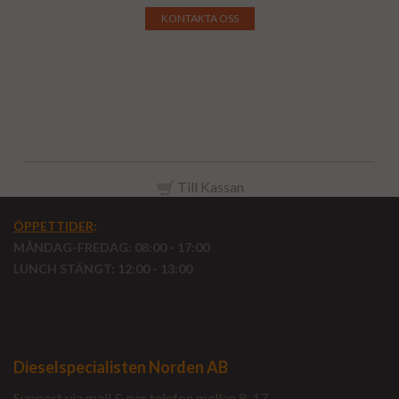
KONTAKTA OSS
Till Kassan
ÖPPETTIDER
:
MÅNDAG-FREDAG: 08:00 - 17:00
LUNCH STÄNGT: 12:00 - 13:00
Dieselspecialisten Norden AB
Support via mail & per telefon mellan 8-17.