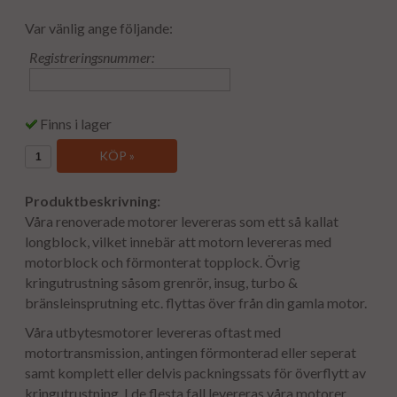
Var vänlig ange följande:
Registreringsnummer:
Finns i lager
KÖP »
Produktbeskrivning:
Våra renoverade motorer levereras som ett så kallat
longblock, vilket innebär att motorn levereras med
motorblock och förmonterat topplock. Övrig
kringutrustning såsom grenrör, insug, turbo &
bränsleinsprutning etc. flyttas över från din gamla motor.
Våra utbytesmotorer levereras oftast med
motortransmission, antingen förmonterad eller seperat
samt komplett eller delvis packningssats för överflytt av
kringutrustning. I de flesta fall levereras våra motorer