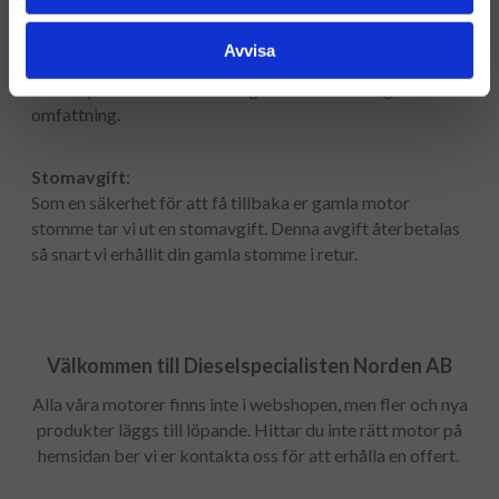
Garanti:
För din trygghet levereras våra renoverade motorer med
Avvisa
12 månaders garanti och obegränsad körsträcka. Läs
våra köpvillkor för fullständig information om garantins
omfattning.
Stomavgift
:
Som en säkerhet för att få tillbaka er gamla motor
stomme tar vi ut en stomavgift. Denna avgift återbetalas
så snart vi erhållit din gamla stomme i retur.
Välkommen till Dieselspecialisten Norden AB
Alla våra motorer finns inte i webshopen, men fler och nya
produkter läggs till löpande. Hittar du inte rätt motor på
hemsidan ber vi er kontakta oss för att erhålla en offert.