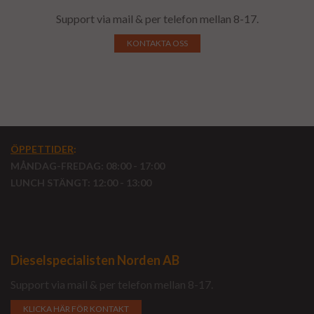
Support via mail & per telefon mellan 8-17.
KONTAKTA OSS
ÖPPETTIDER
:
MÅNDAG-FREDAG: 08:00 - 17:00
LUNCH STÄNGT: 12:00 - 13:00
Dieselspecialisten Norden AB
Support via mail & per telefon mellan 8-17.
KLICKA HÄR FÖR KONTAKT