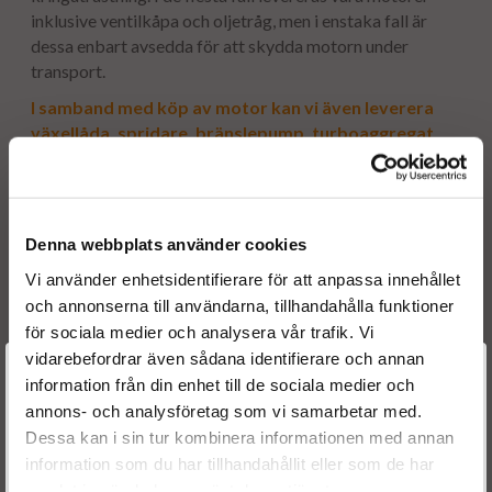
inklusive ventilkåpa och oljetråg, men i enstaka fall är
dessa enbart avsedda för att skydda motorn under
transport.
I samband med köp av motor kan vi även leverera
växellåda, spridare, bränslepump, turboaggregat
m.m. till reducerade priser. Alla våra motorer är
utbytesmotorer, vilket innebär att vi måste ha din
gamla motor stomme i retur. Och har vi inte just din
motor i lager så utför vi självklart en renovering av
Denna webbplats använder cookies
din befintliga motor.
Vi använder enhetsidentifierare för att anpassa innehållet
och annonserna till användarna, tillhandahålla funktioner
för sociala medier och analysera vår trafik. Vi
Motorvolym:
3.0
vidarebefordrar även sådana identifierare och annan
Välkommen till
Motorkod:
OM642.854, OM642854, 642.854, 642854
information från din enhet till de sociala medier och
År:
2011 - 2018
annons- och analysföretag som vi samarbetar med.
Dieselspecialisten.se
Dessa kan i sin tur kombinera informationen med annan
information som du har tillhandahållit eller som de har
För att förbättra din upplevelse på vår hemsida ber vi dig
Passar bland annat följande modeller:
samlat in när du har använt deras tjänster.