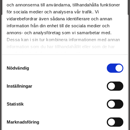
och annonserna till användarna, tillhandahålla funktioner
livslängd och pålitlig funktion, även i de mest krävande
förhållanden.
för sociala medier och analysera vår trafik. Vi
vidarebefordrar även sådana identifierare och annan
För kunder som söker en mer ekonomisk och miljövänlig
Välkommen till
information från din enhet till de sociala medier och
lösning erbjuder vi även renoverade NOX-sensorer. När
annons- och analysföretag som vi samarbetar med.
Dieselspecialisten.se
du köper en renoverad sensor, lämnar du in din gamla
Dessa kan i sin tur kombinera informationen med annan
enhet som stomme, vilket möjliggör en prisvärd
information som du har tillhandahållit eller som de har
återanvändning utan att kompromissa med prestanda och
För att förbättra din upplevelse på vår hemsida ber vi dig
samlat in när du har använt deras tjänster.
kvalitet. Renoverade sensorer är testade och återställda
välja vilken kategori du tillhör
till samma exakthet som nya, vilket gör dem till ett
Samtyckesval
hållbart val för både plånbok och miljö.
Nödvändig
Inställningar
Statistik
Marknadsföring