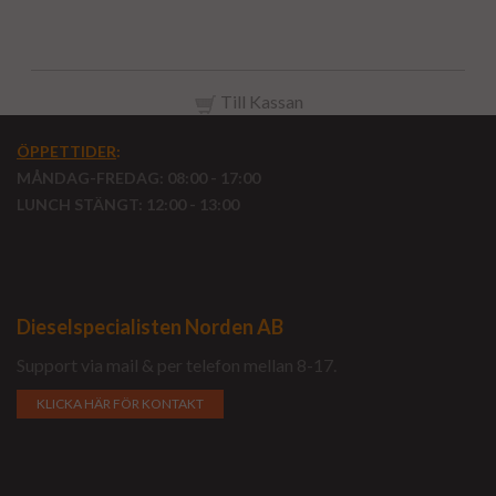
Till Kassan
ÖPPETTIDER
:
MÅNDAG-FREDAG: 08:00 - 17:00
LUNCH STÄNGT: 12:00 - 13:00
Dieselspecialisten Norden AB
Support via mail & per telefon mellan 8-17.
KLICKA HÄR FÖR KONTAKT