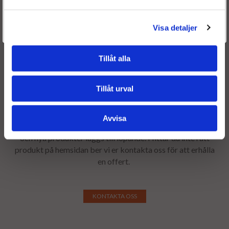
Är du en återkommande kund & önskar logga in?
Välkommen tillbaka! Klicka här för att komma till dina sidor.
Visa detaljer
Givetvis går det även bra att handla utan att logga in.
Tillåt alla
Tillåt urval
Avvisa
Alla våra NOX Sensorer finns inte i webshopen, men fler
och nya produkter läggs till löpande. Hittar du inte rätt
produkt på hemsidan ber vi er kontakta oss för att erhålla
en offert.
KONTAKTA OSS