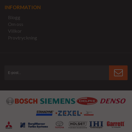
INFORMATION
Blogg
Om oss
Villkor
Provtryckning