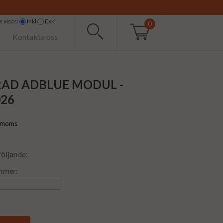
 visas:
Inkl
Exkl
0
Kontakta oss
AD ADBLUE MODUL -
026
l moms
följande:
mmer: