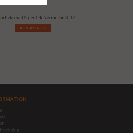
ort via mail & per telefon mellan 8-17.
KONTAKTA OSS
ORMATION
g
oss
or
tryckning