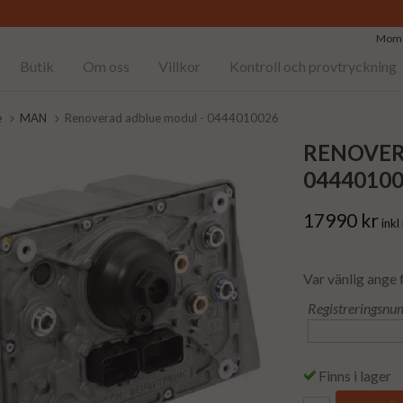
Moms
Butik
Om oss
Villkor
Kontroll och provtryckning
e
MAN
Renoverad adblue modul - 0444010026
RENOVER
0444010
17990 kr
ink
Var vänlig ange 
Registreringsnu
Finns i lager