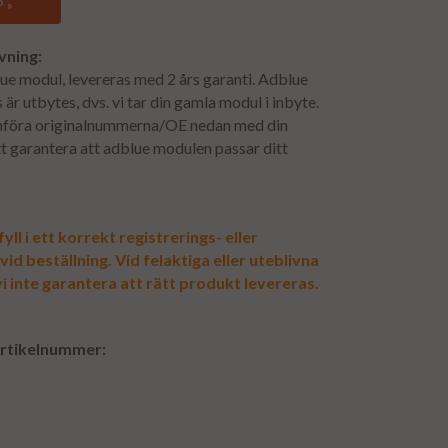
 »
vning:
e modul, levereras med 2 års garanti. Adblue
är utbytes, dvs. vi tar din gamla modul i inbyte.
ämföra originalnummerna/OE nedan med din
t garantera att adblue modulen passar ditt
yll i ett korrekt registrerings- eller
d beställning. Vid felaktiga eller uteblivna
i inte garantera att rätt produkt levereras.
artikelnummer: