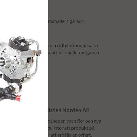
uler levereras med 24 månaders garanti.
för att få tillbaka er gamla Adblue modul tar vi
. Denna återbetalas så snart vi erhållit din gamla
n till Dieselspecialisten Norden AB
e pumpar finns inte i webshopen, men fler och nya
gs till löpande. Hittar du inte rätt produkt på
r vi er kontakta oss för att erhålla en offert.