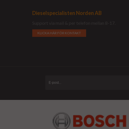
Dieselspecialisten Norden AB
Support via mail & per telefon mellan 8-17.
KLICKA HÄR FÖR KONTAKT