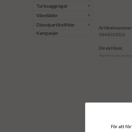
Turboaggregat
Växellådor
Dieselpartikelfilter
Artikelnummer
Kampanjer
0444010026
Direktlänk:
Högerklicka och kopiera
För att för