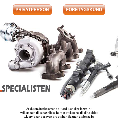
Garanti:
Våra Adblue mod
Stomavgift
:
Som en säkerhet 
ut en stomavgift
stomme i retur.
Välkomme
Alla våra Adblu
Är du en återkommande kund & önskar logga in?
produkter läg
Välkommen tillbaka! Klicka här för att komma till dina sidor.
hemsidan be
Givetvis går det även bra att handla utan att logga in.