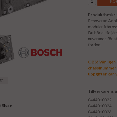
KÖP
Produktbeskri
Renoverad Adblu
moduler från oss 
Du bör alltid j
nuvarande för at
fordon.
OBS! Vänligen f
chassinummer vi
uppgifter kan v
STA
Tillverkarens 
0444010022
0444010024
0444010026