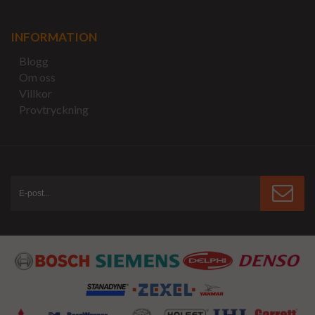
INFORMATION
Blogg
Om oss
Villkor
Provtryckning