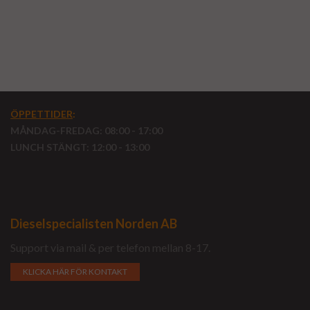
ÖPPETTIDER
:
MÅNDAG-FREDAG: 08:00 - 17:00
LUNCH STÄNGT: 12:00 - 13:00
Dieselspecialisten Norden AB
Support via mail & per telefon mellan 8-17.
KLICKA HÄR FÖR KONTAKT