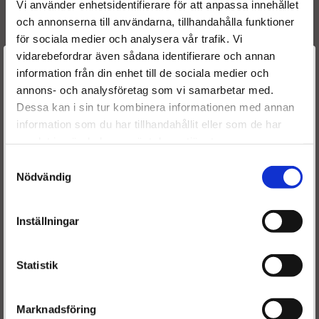
95523858
Vi använder enhetsidentifierare för att anpassa innehållet
95530427
och annonserna till användarna, tillhandahålla funktioner
200100412R
för sociala medier och analysera vår trafik. Vi
2002000Q2D
vidarebefordrar även sådana identifierare och annan
Välkommen till
2002000Q2E
information från din enhet till de sociala medier och
5902273288480
annons- och analysföretag som vi samarbetar med.
Dieselspecialisten.se
Dessa kan i sin tur kombinera informationen med annan
information som du har tillhandahållit eller som de har
Passar i
:
För att förbättra din upplevelse på vår hemsida ber vi dig
samlat in när du har använt deras tjänster.
välja vilken kategori du tillhör
Nissan NV400 2.3 dCi 06/2014-
Samtyckesval
Opel Movano 2.3 CDTI 06/2014-
Nödvändig
Renault Master 2.3 dCi 06/2014-
Inställningar
Statistik
Frakt & leverans:
Fri frakt - leveranstiden är ca 4-6 arbetsdagar.
Marknadsföring