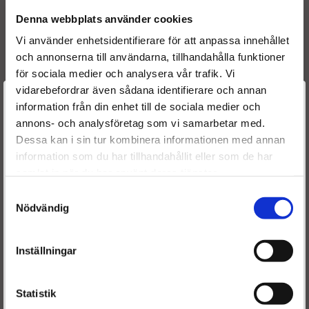
Denna webbplats använder cookies
Tillverkarens artikelnummer:
Vi använder enhetsidentifierare för att anpassa innehållet
174076, 1731EQ, 174017, 1731JL, 18307806011,
och annonserna till användarna, tillhandahålla funktioner
1731XK, 173842174067, 9803421880,
för sociala medier och analysera vår trafik. Vi
174070174045174024, 1731XN, 173840,
vidarebefordrar även sådana identifierare och annan
Välkommen till
173883173884, 174046, 174066, 174075,
information från din enhet till de sociala medier och
9803421780, 173846, 73072, BM11188,
annons- och analysföretag som vi samarbetar med.
Dieselspecialisten.se
5901436589662
Dessa kan i sin tur kombinera informationen med annan
information som du har tillhandahållit eller som de har
För att förbättra din upplevelse på vår hemsida ber vi dig
samlat in när du har använt deras tjänster.
välja vilken kategori du tillhör
Passar i
:
Samtyckesval
Peugeot 207 1.6 9HP (DV6DTED) 11/2009-
Nödvändig
Peugeot 207 1.6 9HR (DV6C) 08/2009-
Peugeot 207 1.6 9HY (DV6TED4) 02/2006-
Inställningar
Peugeot 207 1.6 9HZ (DV6TED4) 02/2006-
Statistik