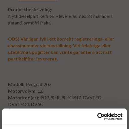
Produktbeskrivning:
Nytt dieselpartikelfilter - levereras med 24 månaders
garanti, samt fri frakt.
OBS! Vänligen fyll i ett korrekt registrerings- eller
chassinummer vid beställning. Vid felaktiga eller
uteblivna uppgifter kan vi inte garantera att rätt
partikelfilter levereras.
Modell:
Peugeot 207
Motorvolym:
1.6
Motorkod(er)
: 9HP, 9HR, 9HY, 9HZ, DV6TED,
DV6TED4, DV6C
År:
2006-
Euro
: 5