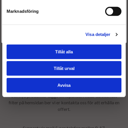
Marknadsföring
Frakt & leverans:
Fri frakt - leveranstiden är ca 4-6 arbetsdagar.
Är du en återkommande kund & önskar logga in?
Välkommen tillbaka! Klicka här för att komma till dina sidor.
Visa detaljer
Givetvis går det även bra att handla utan att logga in.
Garanti:
Våra dieselpartikelfilter levereras med 24 månaders
Tillåt alla
garanti.
Tillåt urval
Välkommen till Dieselspecialisten Norden AB
Avvisa
Alla våra partikelfilter finns inte i webshopen, men fler
och nya produkter läggs till löpande. Hittar du inte rätt
filter på hemsidan ber vi er kontakta oss för att erhålla en
offert.
Support via mail & per telefon mellan 8-17.