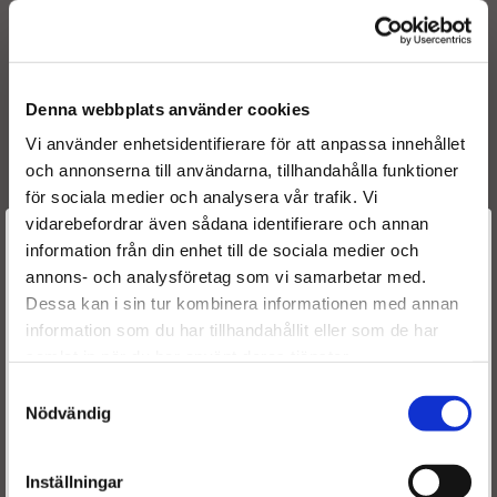
1731EN
1731EP
1731JT
1731PN
Denna webbplats använder cookies
1731PT
Vi använder enhetsidentifierare för att anpassa innehållet
1731QH
och annonserna till användarna, tillhandahålla funktioner
1731QJ
1731RJ
för sociala medier och analysera vår trafik. Vi
1731XP
vidarebefordrar även sådana identifierare och annan
Välkommen till
174016
information från din enhet till de sociala medier och
73014
annons- och analysföretag som vi samarbetar med.
Dieselspecialisten.se
BM11013
Dessa kan i sin tur kombinera informationen med annan
5901436581659
information som du har tillhandahållit eller som de har
För att förbättra din upplevelse på vår hemsida ber vi dig
samlat in när du har använt deras tjänster.
välja vilken kategori du tillhör
Samtyckesval
Passar i
:
Nödvändig
Peugeot 207 1.6HDi 9HV 9HZ DV6TED4 02/2006-
07/2012
Inställningar
Peugeot 207CC 1.6HDi 9HZ DV6TED4 02/2007-