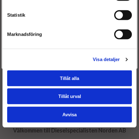
04/2011
Peugeot 207SW 1.6HDi 9HV; 9HZ DV6TED4 06/2007-
Statistik
04/2011
Marknadsföring
Är du en återkommande kund & önskar logga in?
Välkommen tillbaka! Klicka här för att komma till dina sidor.
Visa detaljer
Givetvis går det även bra att handla utan att logga in.
Frakt & leverans:
Fri frakt - leveranstiden är ca 4-6 arbetsdagar.
Tillåt alla
Garanti:
Våra dieselpartikelfilter levereras med 24 månaders
Tillåt urval
garanti.
Avvisa
Välkommen till Dieselspecialisten Norden AB