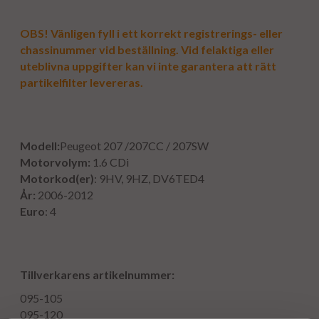
OBS! Vänligen fyll i ett korrekt registrerings- eller
chassinummer vid beställning. Vid felaktiga eller
uteblivna uppgifter kan vi inte garantera att rätt
partikelfilter levereras.
Modell:
Peugeot 207 /207CC / 207SW
Motorvolym:
1.6 CDi
Motorkod(er)
: 9HV, 9HZ, DV6TED4
År:
2006-2012
Euro
: 4
Tillverkarens artikelnummer:
095-105
095-120