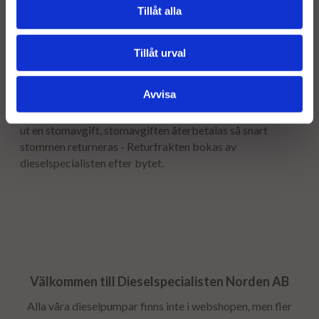
Leveranstiden normalt ca är 2-5 arbetsdagar.
Tillåt alla
Garanti:
Tillåt urval
12 månaders garanti.
Avvisa
Stomavgift
Som en säkerhet för att få tillbaka er gamla stomme tar vi
ut en stomavgift, stomavgiften återbetalas så snart
stommen returneras - Returfrakten bokas av
dieselspecialisten efter bytet.
Välkommen till Dieselspecialisten Norden AB
Alla våra dieselpumpar finns inte i webshopen, men fler