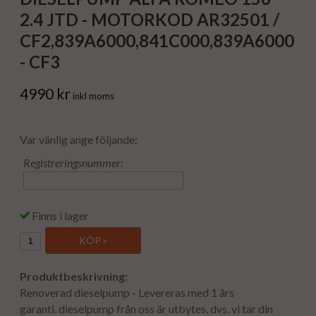
2.4 JTD - MOTORKOD AR32501 /
CF2,839A6000,841C000,839A6000
- CF3
4990 kr
inkl moms
Var vänlig ange följande:
Registreringsnummer:
Finns i lager
KÖP »
Produktbeskrivning:
Renoverad dieselpump - Levereras med 1 års
garanti. dieselpump från oss är utbytes, dvs. vi tar din