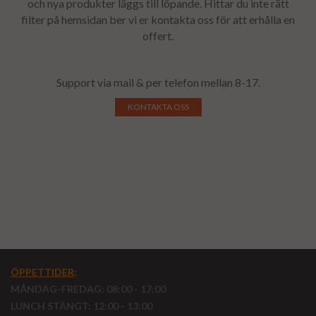
och nya produkter läggs till löpande. Hittar du inte rätt
filter på hemsidan ber vi er kontakta oss för att erhålla en
offert.
Support via mail & per telefon mellan 8-17.
KONTAKTA OSS
ÖPPETTIDER
:
MÅNDAG-FREDAG: 08:00 - 17:00
LUNCH STÄNGT: 12:00 - 13:00