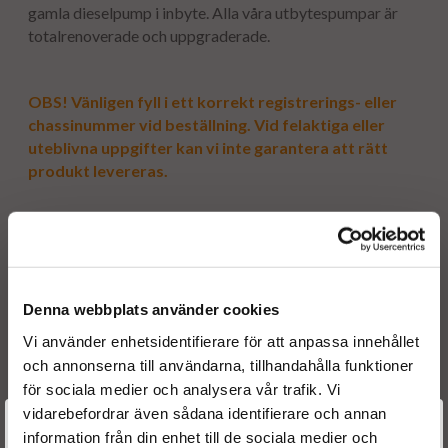
gamla dieselpump i inbyte. Alla våra utbytespumpar är
totalrenoverade och uppgraderade.
OBS! Vänligen fyll i ett korrekt registrerings- eller
chassinummer vid beställning. Vid felaktiga eller
uteblivna uppgifter kan vi inte garantera att rätt
produkt levereras.
Modell
: Alfa Romeo 156
Motorvolym
: 2.4JTD
Motorkod(er)
: 841C000, AR32501, 839A6.000
Hk
: 136, 140, 150
Denna webbplats använder cookies
Kw
: 100, 103, 110
Vi använder enhetsidentifierare för att anpassa innehållet
År
: 2002 - 2008
och annonserna till användarna, tillhandahålla funktioner
för sociala medier och analysera vår trafik. Vi
vidarebefordrar även sådana identifierare och annan
Välkommen till
information från din enhet till de sociala medier och
Originalnummer