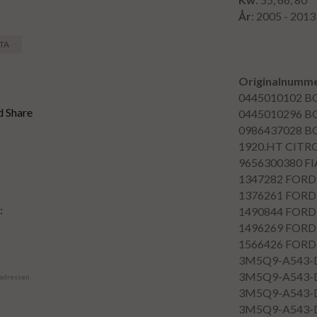
År
: 2005 - 2013
STA
Originalnumm
0445010102
B
0445010296
B
0986437028
B
1920.HT
CITR
9656300380
FI
1347282
FORD
1376261
FORD
:
1490844
FORD
1496269
FORD
1566426
FORD
3M5Q9-A543-
3M5Q9-A543-
 adressen
3M5Q9-A543-
3M5Q9-A543-