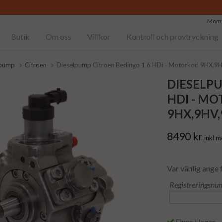
Moms
Butik
Om oss
Villkor
Kontroll och provtryckning
lpump
Citroen
Dieselpump Citroen Berlingo 1.6 HDi - Motorkod 9HX,
DIESELPU
HDI - M
9HX,9HV,
8490 kr
inkl 
Var vänlig ange 
Registreringsnu
Finns i lager