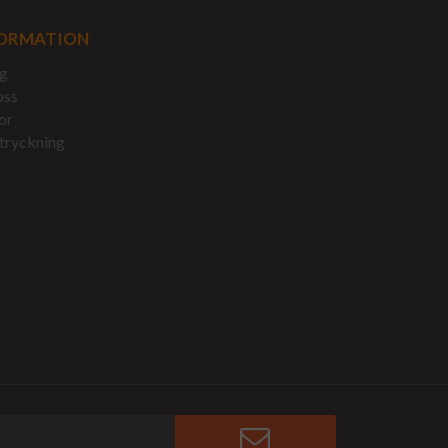
ORMATION
g
oss
or
tryckning