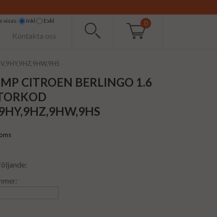
 visas:
Inkl
Exkl
0
Kontakta oss
9HV,9HY,9HZ,9HW,9HS
MP CITROEN BERLINGO 1.6
OTORKOD
9HY,9HZ,9HW,9HS
moms
följande:
mmer: