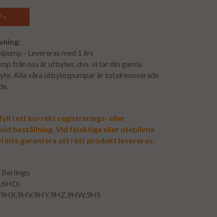
 »
vning:
lpump - Levereras med 1 års
mp från oss är utbytes, dvs. vi tar din gamla
byte. Alla våra utbytespumpar är totalrenoverade
de.
yll i ett korrekt registrerings- eller
d beställning. Vid felaktiga eller uteblivna
i inte garantera att rätt produkt levereras.
n Berlingo
1.6HDi
: 9HX,9HV,9HY,9HZ,9HW,9HS