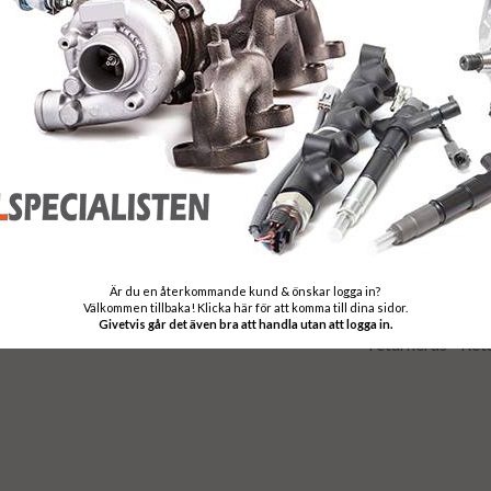
Frakt:
Fri frakt både tu
Leveranstid:
Leveranstiden n
Garanti:
12 månaders gar
Stomavgift
Som en säkerhet 
Är du en återkommande kund & önskar logga in?
Välkommen tillbaka! Klicka här för att komma till dina sidor.
stomavgift, sto
Givetvis går det även bra att handla utan att logga in.
returneras - Ret