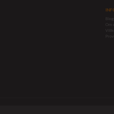
INF
Blog
Om 
Villk
Prov