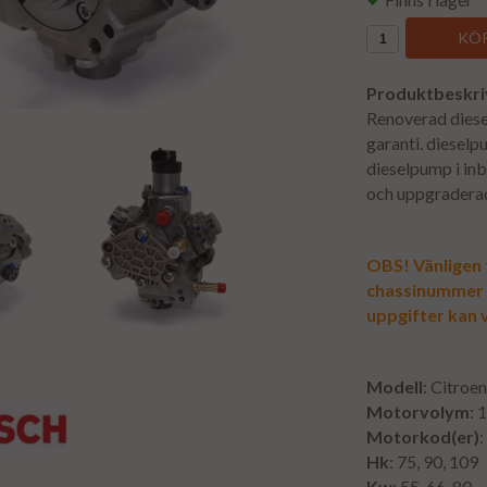
KÖP
Produktbeskri
Renoverad diese
garanti. dieselpu
dieselpump i in
och uppgradera
OBS! Vänligen f
chassinummer vi
uppgifter kan v
Modell
: Citroe
Motorvolym
: 
Motorkod(er)
Hk
: 75, 90, 109
Kw
: 55, 66, 80