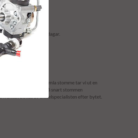
r & retur.
ormalt ca är 2-5 arbetsdagar.
anti.
för att få tillbaka er gamla stomme tar vi ut en
mavgiften återbetalas så snart stommen
urfrakten bokas av dieselspecialisten efter bytet.