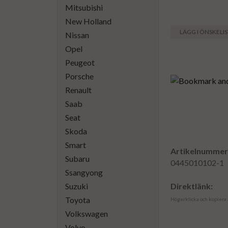
Mitsubishi
New Holland
LÄGG I ÖNSKELI
Nissan
Opel
Peugeot
Porsche
Renault
Saab
Seat
Skoda
Smart
Artikelnummer
Subaru
0445010102-1
Ssangyong
Suzuki
Direktlänk:
Toyota
Högerklicka och kopiera
Volkswagen
Volvo