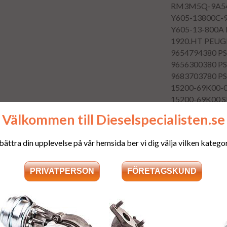
RM3M5Q-9A5
Y605-13800C-
Y605-13-800A
1920.HT
PEUG
9654794380
P
9656300380
P
9683703780
P
15200-69K00-
15200-69K00
S
31259247
VOL
Välkommen till Dieselspecialisten.se
36000265
VOL
36000269
VOL
bättra din upplevelse på vår hemsida ber vi dig välja vilken kategori
36002235
VOL