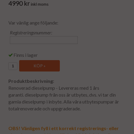
4990 kr
inkl moms
Var vänlig ange följande:
Registreringsnummer:
Finns i lager
KÖP »
Produktbeskrivning:
Renoverad dieselpump - Levereras med 1 års
garanti. dieselpump från oss är utbytes, dvs. vi tar din
gamla dieselpump i inbyte. Alla våra utbytespumpar är
totalrenoverade och uppgraderade.
OBS! Vänligen fyll i ett korrekt registrerings- eller