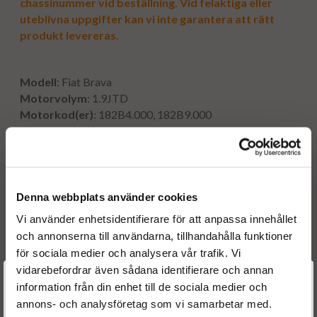
chassinummer vid beställning. Vid felaktiga eller
uteblivna uppgifter kan vi inte garantera att rätt
produkt levereras.
Modell
: Fiat Brava
Motorvolym
: 1.9JTD
Motorkod(er)
: 182B4.000, 182B9.000
Hk
: 100, 105
Kw
: 74, 77
År
: 1995 -
Denna webbplats använder cookies
Vi använder enhetsidentifierare för att anpassa innehållet
Originalnummer
och annonserna till användarna, tillhandahålla funktioner
46522787
ALFA
för sociala medier och analysera vår trafik. Vi
46811230
ALFA
vidarebefordrar även sådana identifierare och annan
60814750
ALFA
Välkommen till
information från din enhet till de sociala medier och
0986437002
BOSCH
annons- och analysföretag som vi samarbetar med.
Dieselspecialisten.se
0445010007
BOSCH