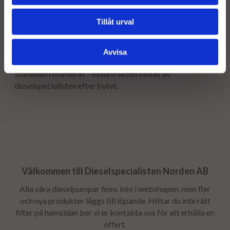
12 månaders garanti.
Tillåt urval
Stomavgift
Som en säkerhet för att få tillbaka er gamla stomme tar vi
Avvisa
ut en stomavgift, stomavgiften återbetalas så snart
stommen returneras - Returfrakten bokas av
dieselspecialisten efter bytet.
Välkommen till Dieselspecialisten Norden AB
Alla våra dieselpumpar finns inte i webshopen, men fler
och nya produkter läggs till löpande. Hittar du inte rätt
filter på hemsidan ber vi er kontakta oss för att erhålla en
offert.