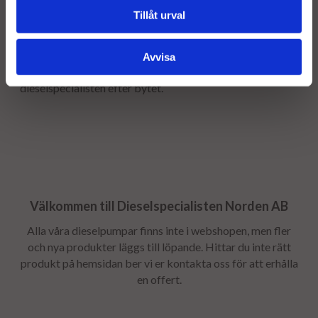
Tillåt urval
Stomavgift
Som en säkerhet för att få tillbaka er gamla stomme tar vi
ut en stomavgift, stomavgiften återbetalas så snart
Avvisa
stommen returneras - Returfrakten bokas av
dieselspecialisten efter bytet.
Välkommen till Dieselspecialisten Norden AB
Alla våra dieselpumpar finns inte i webshopen, men fler
och nya produkter läggs till löpande. Hittar du inte rätt
produkt på hemsidan ber vi er kontakta oss för att erhålla
en offert.