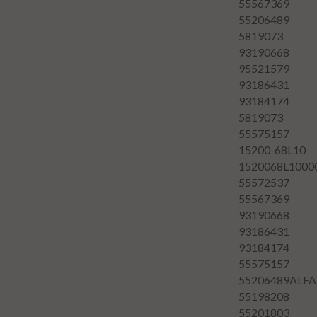
55567369
55206489
5819073
93190668
95521579
93186431
93184174
5819073
55575157
15200-68L10
1520068L1000
55572537
55567369
93190668
93186431
93184174
55575157
55206489ALF
55198208
55201803