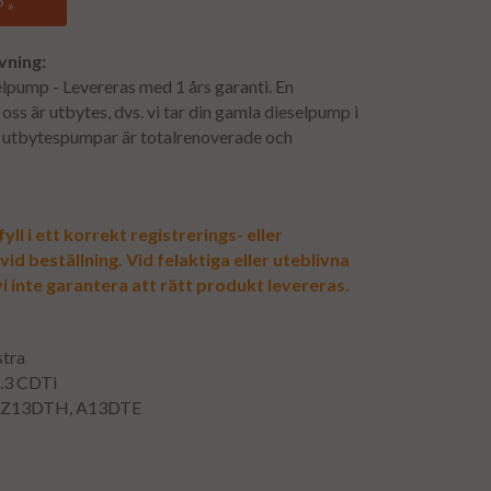
 »
vning:
lpump - Levereras med 1 års garanti. En
oss är utbytes, dvs. vi tar din gamla dieselpump i
ra utbytespumpar är totalrenoverade och
yll i ett korrekt registrerings- eller
d beställning. Vid felaktiga eller uteblivna
i inte garantera att rätt produkt levereras.
stra
1.3 CDTi
: Z13DTH, A13DTE