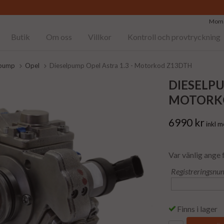
Moms
Butik
Om oss
Villkor
Kontroll och provtryckning
lpump
Opel
Dieselpump Opel Astra 1.3 - Motorkod Z13DTH
DIESELPU
MOTORK
6990 kr
inkl 
Var vänlig ange 
Registreringsnu
Finns i lager