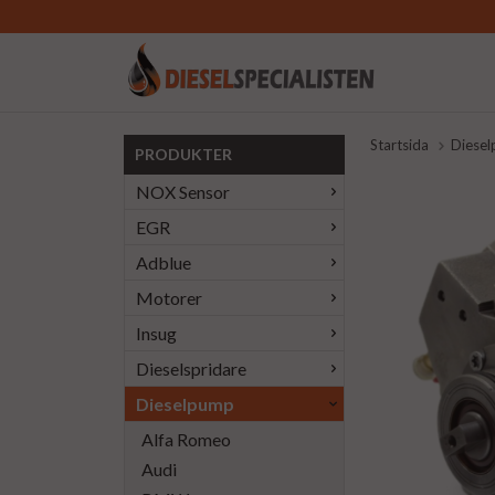
Startsida
Diese
PRODUKTER
NOX Sensor
EGR
Adblue
Motorer
Insug
Dieselspridare
Dieselpump
Alfa Romeo
Audi