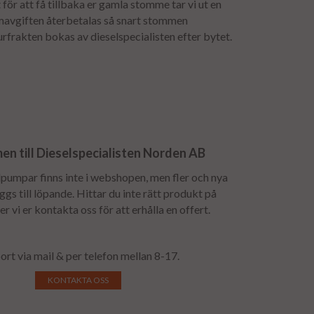
för att få tillbaka er gamla stomme tar vi ut en
mavgiften återbetalas så snart stommen
urfrakten bokas av dieselspecialisten efter bytet.
n till Dieselspecialisten Norden AB
lpumpar finns inte i webshopen, men fler och nya
gs till löpande. Hittar du inte rätt produkt på
r vi er kontakta oss för att erhålla en offert.
ort via mail & per telefon mellan 8-17.
KONTAKTA OSS