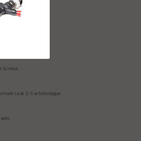
r & retur.
ormalt ca är 2-5 arbetsdagar.
anti.