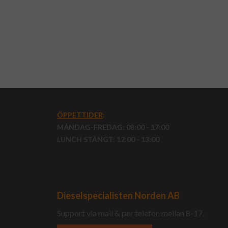
ÖPPETTIDER
:
MÅNDAG-FREDAG: 08:00 - 17:00
LUNCH STÄNGT: 12:00 - 13:00
Dieselspecialisten Norden AB
Support via mail & per telefon mellan 8-17.