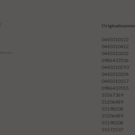
:
Originalnumm
0445010122
0445010422
0445010202
 adressen
0986437036
0445010293
0445010204
0445010157
0986437055
55567369
55206489
55198208
55206489
55198208
55572537