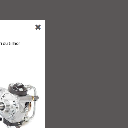
 du tillhör
00