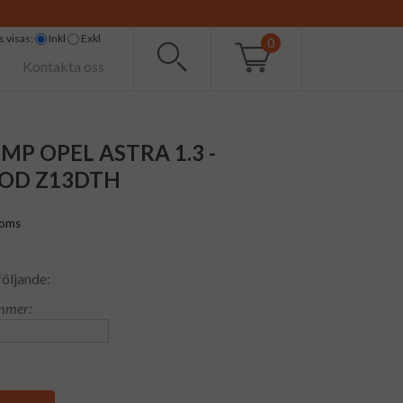
 visas:
Inkl
Exkl
0
Kontakta oss
MP OPEL ASTRA 1.3 -
OD Z13DTH
moms
följande:
mmer: