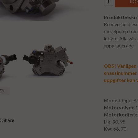
KÖP
Produktbeskri
Renoverad diese
dieselpump från 
inbyte. Alla vå
uppgraderade.
OBS! Vänligen f
chassinummer vi
uppgifter kan v
STA
Modell
: Opel A
Motorvolym
: 
Motorkod(er)
Hk
: 90, 95
Kw
: 66, 70