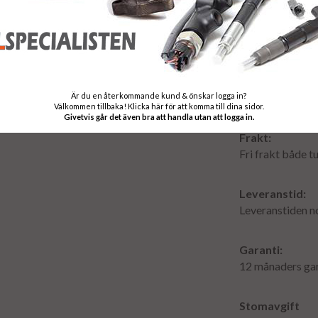
Är du en återkommande kund & önskar logga in?
Välkommen tillbaka! Klicka här för att komma till dina sidor.
Givetvis går det även bra att handla utan att logga in.
Frakt:
Fri frakt både tu
Leveranstid:
Leveranstiden n
Garanti:
12 månaders gar
Stomavgift