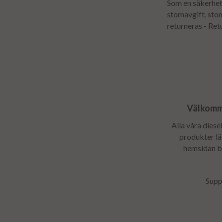
Som en säkerhet 
stomavgift, sto
returneras - Ret
Välkomme
Alla våra diese
produkter läg
hemsidan be
Supp