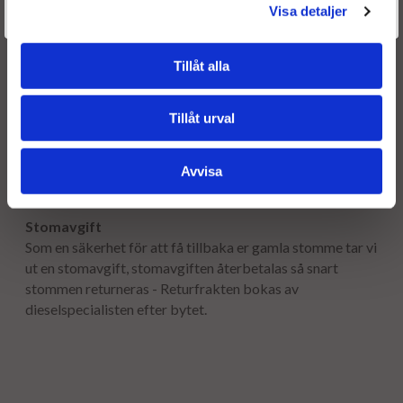
Välkommen tillbaka! Klicka här för att komma till dina sidor.
Visa detaljer
Frakt:
Givetvis går det även bra att handla utan att logga in.
Fri frakt både tur & retur.
Tillåt alla
Leveranstid:
Leveranstiden normalt ca är 2-5 arbetsdagar.
Tillåt urval
Garanti:
Avvisa
12 månaders garanti.
Stomavgift
Som en säkerhet för att få tillbaka er gamla stomme tar vi
ut en stomavgift, stomavgiften återbetalas så snart
stommen returneras - Returfrakten bokas av
dieselspecialisten efter bytet.