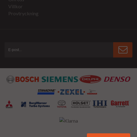
Villkor
Provtryckning