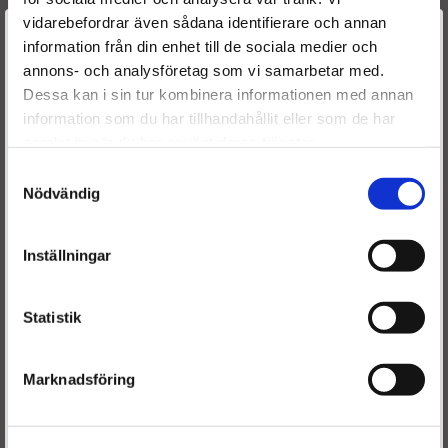
År
: 2003 -
vidarebefordrar även sådana identifierare och annan
Välkommen till
information från din enhet till de sociala medier och
annons- och analysföretag som vi samarbetar med.
Dieselspecialisten.se
Dessa kan i sin tur kombinera informationen med annan
Originalnummer
information som du har tillhandahållit eller som de har
0986437302
BOSCH
För att förbättra din upplevelse på vår hemsida ber vi dig
samlat in när du har använt deras tjänster.
0445010033
BOSCH
välja vilken kategori du tillhör
1670000Q0F
NISSAN
Samtyckesval
1670000Q0D
NISSAN
Nödvändig
93189903
OPEL
4417118
OPEL
Inställningar
8200017377
RENAULT
8200041766
RENAULT
Statistik
Marknadsföring
Är du en återkommande kund & önskar logga in?