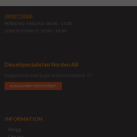
ÖPPETTIDER
:
MÅNDAG-FREDAG: 08:00 - 17:00
LUNCH STÄNGT: 12:00 - 13:00
Dieselspecialisten Norden AB
Support via mail & per telefon mellan 8-17.
KLICKA HÄR FÖR KONTAKT
INFORMATION
Blogg
Om oss