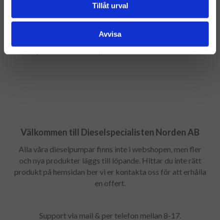
Stomavgift
Tillåt urval
Som en säkerhet för att få tillbaka er gamla stomme tar vi
ut en stomavgift, stomavgiften återbetalas så snart
Avvisa
stommen returneras - Returfrakten bokas av
dieselspecialisten efter bytet.
Välkommen till Dieselspecialisten Norden AB
Alla våra dieselpumpar finns inte i webshopen, men fler
och nya produkter läggs till löpande. Hittar du inte rätt
produkt på hemsidan ber vi er kontakta oss för att erhålla
en offert.
Support via mail & per telefon mellan 8-17.