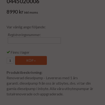
0445020006
8990 kr
inkl moms
Var vänlig ange följande:
Registreringsnummer:
Finns i lager
KÖP »
Produktbeskrivning:
Renoverad dieselpump - Levereras med 1 års
garanti. dieselpump från oss är utbytes, dvs. vi tar din
gamla dieselpump i inbyte. Alla våra utbytespumpar är
totalrenoverade och uppgraderade.