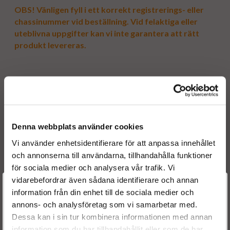
OBS! Vänligen fyll i ett korrekt registrerings- eller
chassinummer vid beställning. Vid felaktiga eller
uteblivna uppgifter kan vi inte garantera att rätt
produkt levereras.
Modell
: Peugeot Boxer
Motorvolym
: 2.8HDi
Hk
: 145
Kw
: 107
År
: 2004 -
Denna webbplats använder cookies
Vi använder enhetsidentifierare för att anpassa innehållet
och annonserna till användarna, tillhandahålla funktioner
för sociala medier och analysera vår trafik. Vi
Originalnummer
vidarebefordrar även sådana identifierare och annan
0445020006
BOSCH
Välkommen till
information från din enhet till de sociala medier och
0986437502
BOSCH
annons- och analysföretag som vi samarbetar med.
Dieselspecialisten.se
1920 UK
CITROEN
Dessa kan i sin tur kombinera informationen med annan
500 3663 14
FIAT
information som du har tillhandahållit eller som de har