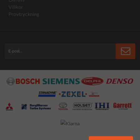
Villkor
Provtryckning