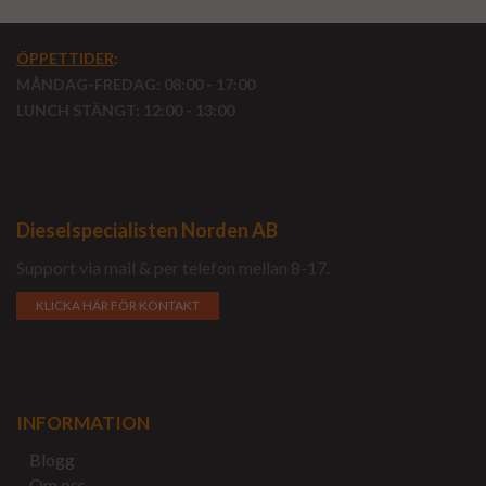
ÖPPETTIDER
:
MÅNDAG-FREDAG: 08:00 - 17:00
LUNCH STÄNGT: 12:00 - 13:00
Dieselspecialisten Norden AB
Support via mail & per telefon mellan 8-17.
KLICKA HÄR FÖR KONTAKT
INFORMATION
Blogg
Om oss