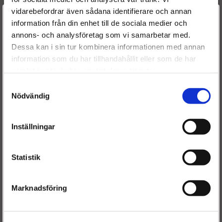
vidarebefordrar även sådana identifierare och annan
Välkommen till
information från din enhet till de sociala medier och
annons- och analysföretag som vi samarbetar med.
Dieselspecialisten.se
Originalnummer
Dessa kan i sin tur kombinera informationen med annan
0445010516
BOSCH
information som du har tillhandahållit eller som de har
0445010552
BOSCH
För att förbättra din upplevelse på vår hemsida ber vi dig
samlat in när du har använt deras tjänster.
0986437430
BOSCH
välja vilken kategori du tillhör
1920.RF
CITROEN
Samtyckesval
1696606
FORD
Nödvändig
AV6Q-9A543-BA
FORD
1920.RF
PEUGEOT
Inställningar
1921.J9
PEUGEOT
9688499680
PEUGEOT
Statistik
Marknadsföring
Är du en återkommande kund & önskar logga in?