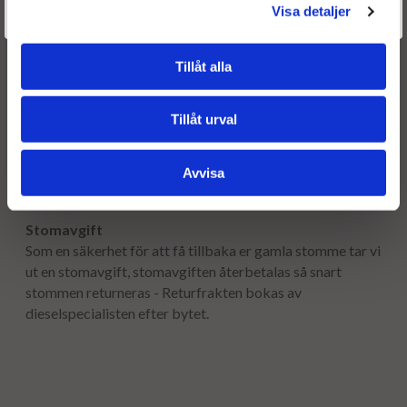
Välkommen tillbaka! Klicka här för att komma till dina sidor.
Visa detaljer
Frakt:
Givetvis går det även bra att handla utan att logga in.
Fri frakt både tur & retur.
Tillåt alla
Leveranstid:
Leveranstiden normalt ca är 2-5 arbetsdagar.
Tillåt urval
Garanti:
Avvisa
12 månaders garanti.
Stomavgift
Som en säkerhet för att få tillbaka er gamla stomme tar vi
ut en stomavgift, stomavgiften återbetalas så snart
stommen returneras - Returfrakten bokas av
dieselspecialisten efter bytet.