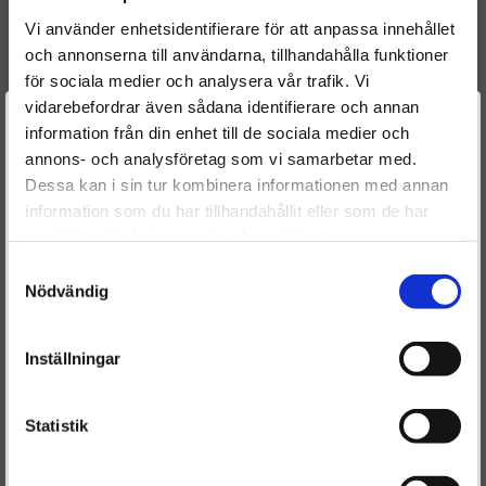
8200423059
Vi använder enhetsidentifierare för att anpassa innehållet
8200379376
och annonserna till användarna, tillhandahålla funktioner
8200057346C
för sociala medier och analysera vår trafik. Vi
82000423059A
vidarebefordrar även sådana identifierare och annan
8200707450
Välkommen till
information från din enhet till de sociala medier och
167009788R
annons- och analysföretag som vi samarbetar med.
167002321R
Dieselspecialisten.se
Dessa kan i sin tur kombinera informationen med annan
167003374R
information som du har tillhandahållit eller som de har
För att förbättra din upplevelse på vår hemsida ber vi dig
samlat in när du har använt deras tjänster.
välja vilken kategori du tillhör
Motorkod(er):
Samtyckesval
K9K710
Nödvändig
K9K700
K9K702
K9K712
Inställningar
K9K716
K9K752
Statistik
K9K768
K9K714
K9K750