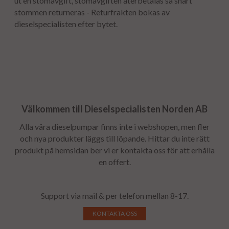
ut en stomavgift, stomavgiften återbetalas så snart
stommen returneras - Returfrakten bokas av
dieselspecialisten efter bytet.
Välkommen till Dieselspecialisten Norden AB
Alla våra dieselpumpar finns inte i webshopen, men fler
och nya produkter läggs till löpande. Hittar du inte rätt
produkt på hemsidan ber vi er kontakta oss för att erhålla
en offert.
Support via mail & per telefon mellan 8-17.
KONTAKTA OSS