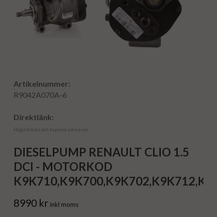
Artikelnummer:
R9042A070A-6
Direktlänk:
Högerklicka och kopiera adressen
DIESELPUMP RENAULT CLIO 1.5
DCI - MOTORKOD
K9K710,K9K700,K9K702,K9K712,K9
8990 kr
inkl moms