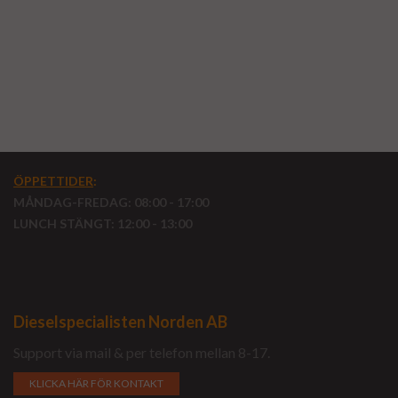
ÖPPETTIDER
:
MÅNDAG-FREDAG: 08:00 - 17:00
LUNCH STÄNGT: 12:00 - 13:00
Dieselspecialisten Norden AB
Support via mail & per telefon mellan 8-17.
KLICKA HÄR FÖR KONTAKT