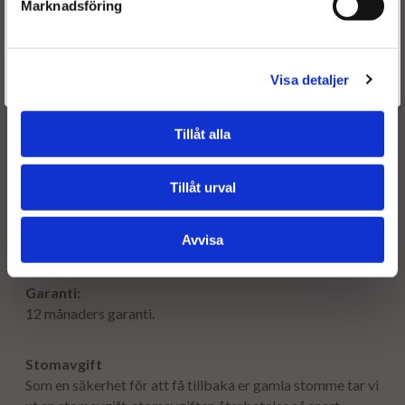
Marknadsföring
K9K766
Är du en återkommande kund & önskar logga in?
Välkommen tillbaka! Klicka här för att komma till dina sidor.
Visa detaljer
Givetvis går det även bra att handla utan att logga in.
Tillåt alla
Frakt:
Fri frakt både tur & retur.
Tillåt urval
Leveranstid:
Avvisa
Leveranstiden normalt ca är 2-5 arbetsdagar.
Garanti:
12 månaders garanti.
Stomavgift
Som en säkerhet för att få tillbaka er gamla stomme tar vi