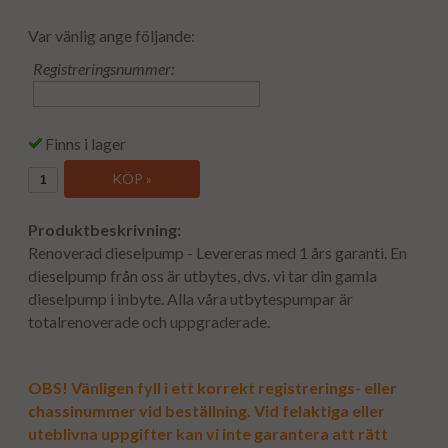
Var vänlig ange följande:
Registreringsnummer:
Finns i lager
KÖP »
Produktbeskrivning:
Renoverad dieselpump - Levereras med 1 års garanti. En
dieselpump från oss är utbytes, dvs. vi tar din gamla
dieselpump i inbyte. Alla våra utbytespumpar är
totalrenoverade och uppgraderade.
OBS! Vänligen fyll i ett korrekt registrerings- eller
chassinummer vid beställning. Vid felaktiga eller
uteblivna uppgifter kan vi inte garantera att rätt