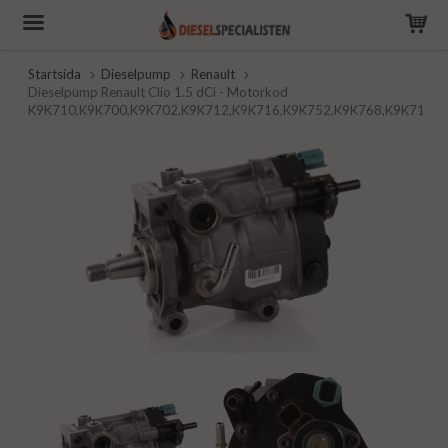
Startsida
Dieselpump
Renault
Dieselpump Renault Clio 1.5 dCi - Motorkod
K9K710,K9K700,K9K702,K9K712,K9K716,K9K752,K9K768,K9K714,K