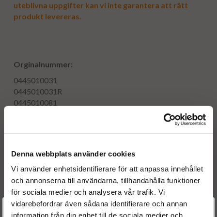
uteblivna uppgifter kan vi inte garantera att rätt
produkt levereras.
Orginalnummer:
0445010031
0445010031R
0445010081
0445010075
Delnummer:
Denna webbplats använder cookies
8200037472
8200055072
Vi använder enhetsidentifierare för att anpassa innehållet
0986437301
och annonserna till användarna, tillhandahålla funktioner
09109268
för sociala medier och analysera vår trafik. Vi
8200108225
vidarebefordrar även sådana identifierare och annan
Välkommen till
8200461506
information från din enhet till de sociala medier och