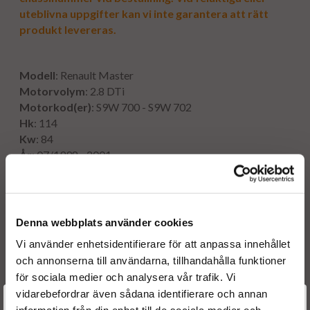
uteblivna uppgifter kan vi inte garantera att rätt
produkt levereras.
Modell
: Renault Master
Motorvolym
: 2.8 DTi
Motorkod(er)
: S9W 700 - S9W 702
Hk
: 114
Kw
: 84
År
: 07/1998 - 2001
Originalnummer
Denna webbplats använder cookies
0986440066
Vi använder enhetsidentifierare för att anpassa innehållet
0460424145
och annonserna till användarna, tillhandahålla funktioner
0460424147
för sociala medier och analysera vår trafik. Vi
500323357
vidarebefordrar även sådana identifierare och annan
99459752
Välkommen till