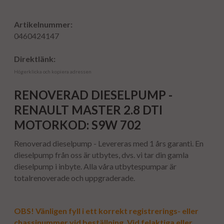
Artikelnummer:
0460424147
Direktlänk:
Högerklicka och kopiera adressen
RENOVERAD DIESELPUMP -
RENAULT MASTER 2.8 DTI
MOTORKOD: S9W 702
Renoverad dieselpump - Levereras med 1 års garanti. En
dieselpump från oss är utbytes, dvs. vi tar din gamla
dieselpump i inbyte. Alla våra utbytespumpar är
totalrenoverade och uppgraderade.
OBS! Vänligen fyll i ett korrekt registrerings- eller
chassinummer vid beställning. Vid felaktiga eller