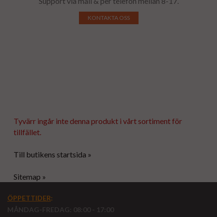
Support via mail & per telefon mellan 8-17.
KONTAKTA OSS
Tyvärr ingår inte denna produkt i vårt sortiment för
tillfället.
Till butikens startsida »
Sitemap »
ÖPPETTIDER
:
MÅNDAG-FREDAG: 08:00 - 17:00