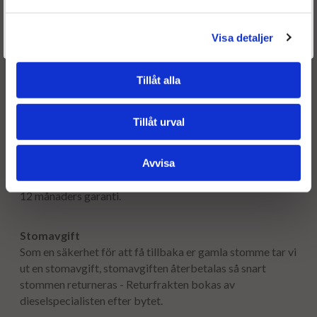
Är du en återkommande kund & önskar logga in?
Välkommen tillbaka! Klicka här för att komma till dina sidor.
Visa detaljer
Givetvis går det även bra att handla utan att logga in.
Frakt:
Tillåt alla
Fri frakt både tur & retur.
Tillåt urval
Leveranstid:
Leveranstiden normalt ca är 2-5 arbetsdagar.
Avvisa
Garanti:
12 månaders garanti.
Stomavgift
Som en säkerhet för att få tillbaka er gamla stomme tar vi
ut en stomavgift, stomavgiften återbetalas så snart
stommen returneras - Returfrakten bokas av
dieselspecialisten efter bytet.