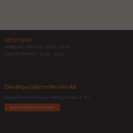
ÖPPETTIDER
:
MÅNDAG-FREDAG: 08:00 - 17:00
LUNCH STÄNGT: 12:00 - 13:00
Dieselspecialisten Norden AB
Support via mail & per telefon mellan 8-17.
KLICKA HÄR FÖR KONTAKT