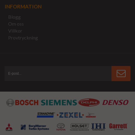
INFORMATION
Blogg
Om oss
Villkor
Provtryckning