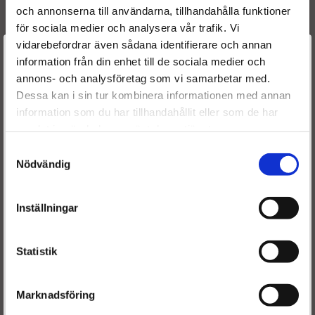
Hk
: 135
och annonserna till användarna, tillhandahålla funktioner
Kw
: 99
för sociala medier och analysera vår trafik. Vi
År
: 2001 -
vidarebefordrar även sådana identifierare och annan
Välkommen till
information från din enhet till de sociala medier och
annons- och analysföretag som vi samarbetar med.
Dieselspecialisten.se
Dessa kan i sin tur kombinera informationen med annan
Originalnummer
information som du har tillhandahållit eller som de har
För att förbättra din upplevelse på vår hemsida ber vi dig
0986437302
BOSCH
samlat in när du har använt deras tjänster.
välja vilken kategori du tillhör
0445010033
BOSCH
Samtyckesval
1670000Q0F
NISSAN
Nödvändig
1670000Q0D
NISSAN
93189903
OPEL
4417118
OPEL
Inställningar
8200017377
RENAULT
8200041766
RENAULT
Statistik
Marknadsföring