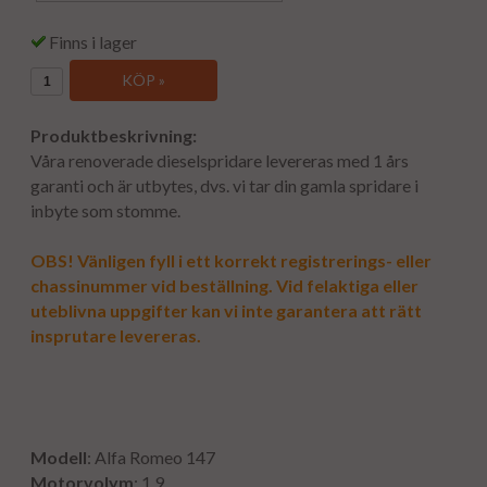
Finns i lager
KÖP »
Produktbeskrivning:
Våra renoverade dieselspridare levereras med 1 års
garanti och är utbytes, dvs. vi tar din gamla spridare i
inbyte som stomme.
OBS! Vänligen fyll i ett korrekt registrerings- eller
chassinummer vid beställning. Vid felaktiga eller
uteblivna uppgifter kan vi inte garantera att rätt
insprutare levereras.
Modell
: Alfa Romeo 147
Motorvolym
: 1.9