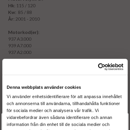
Hk
: 115 / 120
Kw
: 85 / 88
År
: 2001 - 2010
Motorkod(er)
:
937 A3.000
939 A7.000
​937 A2.000
Originalnummer:
0445110276 BOSCH
0986435148 BOSCH
Denna webbplats använder cookies
55200259 ALFA ROMEO
Vi använder enhetsidentifierare för att anpassa innehållet
15710-79J50
och annonserna till användarna, tillhandahålla funktioner
15710 79J50 000
för sociala medier och analysera vår trafik. Vi
55221017
vidarebefordrar även sådana identifierare och annan
71792997
Välkommen till
information från din enhet till de sociala medier och
71794167