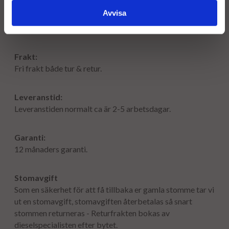
Avvisa
Frakt:
Fri frakt både tur & retur.
Leveranstid:
Leveranstiden normalt ca är 2-5 arbetsdagar.
Garanti:
12 månaders garanti.
Stomavgift
Som en säkerhet för att få tillbaka er gamla stomme tar vi
ut en stomavgift, stomavgiften återbetalas så snart
stommen returneras - Returfrakten bokas av
dieselspecialisten efter bytet.