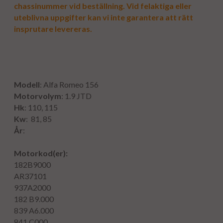
chassinummer vid beställning. Vid felaktiga eller
uteblivna uppgifter kan vi inte garantera att rätt
insprutare levereras.
Modell
:
Alfa Romeo 156
Motorvolym
:
1.9 JTD
Hk
:
110, 115
Kw
:
81, 85
År
:
Motorkod
(er):
182B9000
AR37101
937A2000
182 B9.000
839 A6.000
841 C000