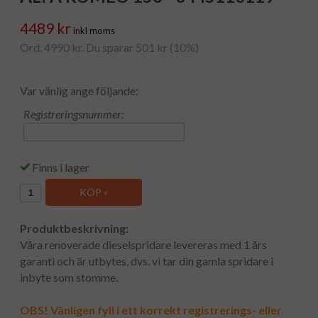
4489 kr
inkl moms
Ord. 4990 kr. Du sparar 501 kr (10%)
Var vänlig ange följande:
Registreringsnummer:
Finns i lager
KÖP »
Produktbeskrivning:
Våra renoverade dieselspridare levereras med 1 års
garanti och är utbytes, dvs. vi tar din gamla spridare i
inbyte som stomme.
OBS! Vänligen fyll i ett korrekt registrerings- eller