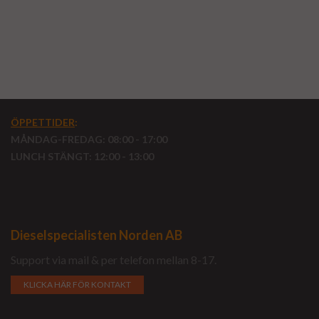
ÖPPETTIDER
:
MÅNDAG-FREDAG: 08:00 - 17:00
LUNCH STÄNGT: 12:00 - 13:00
Dieselspecialisten Norden AB
Support via mail & per telefon mellan 8-17.
KLICKA HÄR FÖR KONTAKT