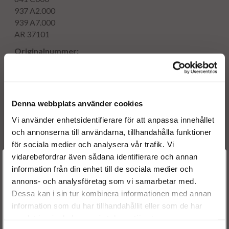
937 A2.000
939 A7.000
AR 37101
Originalnummer:
0986435083
0445110119
0445110068
0986435083
Denna webbplats använder cookies
0445110119
Vi använder enhetsidentifierare för att anpassa innehållet
0445110068
och annonserna till användarna, tillhandahålla funktioner
73501139
för sociala medier och analysera vår trafik. Vi
55192948
vidarebefordrar även sådana identifierare och annan
55187291
Välkommen till
55187290
information från din enhet till de sociala medier och
55187290
annons- och analysföretag som vi samarbetar med.
Dieselspecialisten.se
73501140
Dessa kan i sin tur kombinera informationen med annan
73501139
information som du har tillhandahållit eller som de har
För att förbättra din upplevelse på vår hemsida ber vi dig
71791442
samlat in när du har använt deras tjänster.
välja vilken kategori du tillhör
71791439