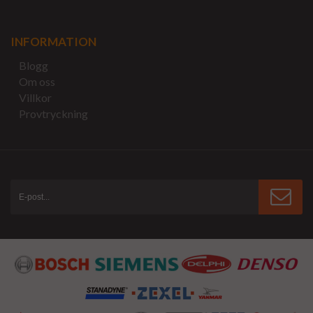
INFORMATION
Blogg
Om oss
Villkor
Provtryckning