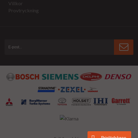
Villkor
Provtryckning
Prisförfrågan