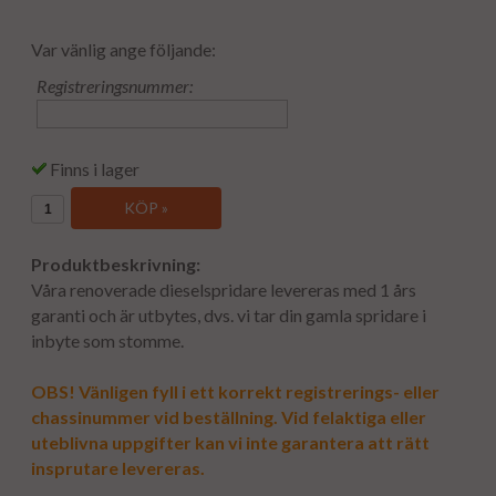
Var vänlig ange följande:
Registreringsnummer:
Finns i lager
KÖP »
Produktbeskrivning:
Våra renoverade dieselspridare levereras med 1 års
garanti och är utbytes, dvs. vi tar din gamla spridare i
inbyte som stomme.
OBS! Vänligen fyll i ett korrekt registrerings- eller
chassinummer vid beställning. Vid felaktiga eller
uteblivna uppgifter kan vi inte garantera att rätt
insprutare levereras.