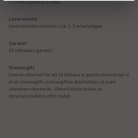
Fri frakt både tur & retur.
Leveranstid:
Leveranstiden normalt ca är 2-5 arbetsdagar.
Garanti:
12 månaders garanti.
Stomavgift
Som en säkerhet för att få tillbaka er gamla stomme tar vi
ut en stomavgift, stomavgiften återbetalas så snart
stommen returneras - Returfrakten bokas av
dieselspecialisten efter bytet.