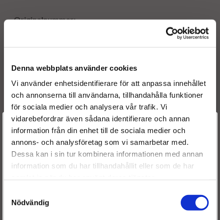
Originalnummer:
0433171838 BOSCH
0445110159 BOSCH
0445110243 BOSCH
0445110391 BOSCH
Denna webbplats använder cookies
0986435088 BOSCH
Vi använder enhetsidentifierare för att anpassa innehållet
0986435104 BOSCH
och annonserna till användarna, tillhandahålla funktioner
0986435208 BOSCH
för sociala medier och analysera vår trafik. Vi
0 445 110 243 BOSCH
vidarebefordrar även sådana identifierare och annan
0 986 435 104 BOSCH
Välkommen till
information från din enhet till de sociala medier och
DLLA148P1347 BOSCH
annons- och analysföretag som vi samarbetar med.
F00VC01336 BOSCH
Dieselspecialisten.se
Dessa kan i sin tur kombinera informationen med annan
F00VC99638 BOSCH
information som du har tillhandahållit eller som de har
55221020 ALFA ROMEO
För att förbättra din upplevelse på vår hemsida ber vi dig
55198218
samlat in när du har använt deras tjänster.
välja vilken kategori du tillhör
55196295
Samtyckesval
552210020
Nödvändig
551982180