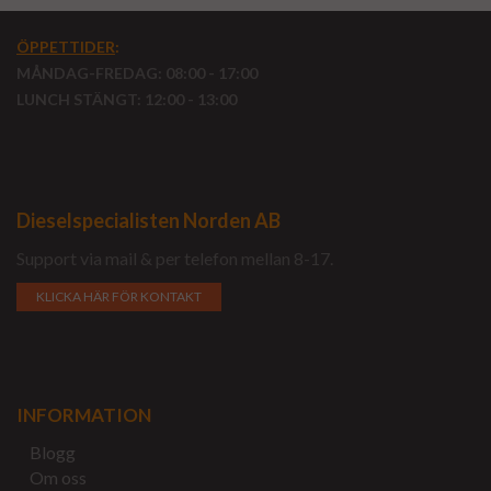
ÖPPETTIDER
:
MÅNDAG-FREDAG: 08:00 - 17:00
LUNCH STÄNGT: 12:00 - 13:00
Dieselspecialisten Norden AB
Support via mail & per telefon mellan 8-17.
KLICKA HÄR FÖR KONTAKT
INFORMATION
Blogg
Om oss