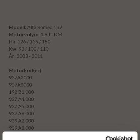
Modell
: Alfa Romeo 159
Motorvolym
: 1.9 JTDM
Hk
: 126 / 136 / 150
Kw
: 93 / 100 / 110
År
: 2003 - 2011
Motorkod(er)
:
937A2000
937A8000
192 B1.000
937 A4.000
937 A5.000
937 A6.000
939 A2.000
939 A8.000