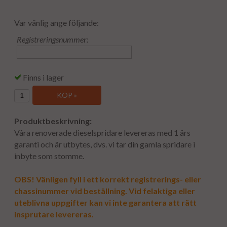
Var vänlig ange följande:
Registreringsnummer:
Finns i lager
KÖP »
Produktbeskrivning:
Våra renoverade dieselspridare levereras med 1 års
garanti och är utbytes, dvs. vi tar din gamla spridare i
inbyte som stomme.
OBS! Vänligen fyll i ett korrekt registrerings- eller
chassinummer vid beställning. Vid felaktiga eller
uteblivna uppgifter kan vi inte garantera att rätt
insprutare levereras.