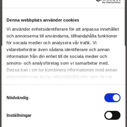
Originalnummer:
0 445 110 243
Denna webbplats använder cookies
0 986 435 104
0433171838
Vi använder enhetsidentifierare för att anpassa innehållet
0445110159
och annonserna till användarna, tillhandahålla funktioner
0445110243
för sociala medier och analysera vår trafik. Vi
0445110391
vidarebefordrar även sådana identifierare och annan
Välkommen till
0986435088
information från din enhet till de sociala medier och
0986435104
annons- och analysföretag som vi samarbetar med.
Dieselspecialisten.se
0986435208
Dessa kan i sin tur kombinera informationen med annan
55198218
information som du har tillhandahållit eller som de har
För att förbättra din upplevelse på vår hemsida ber vi dig
55221020
samlat in när du har använt deras tjänster.
välja vilken kategori du tillhör
71792979
Samtyckesval
71794089
Nödvändig
93169123
DLLA148P1347
F00VC01336
Inställningar
F00VC99638
R1590067