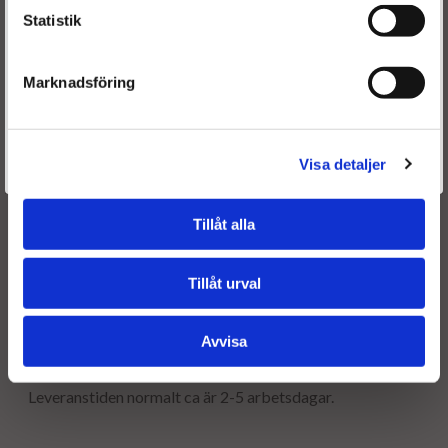
Statistik
Marknadsföring
Är du en återkommande kund & önskar logga in?
Välkommen tillbaka! Klicka här för att komma till dina sidor.
Visa detaljer
Givetvis går det även bra att handla utan att logga in.
Tillåt alla
Tillåt urval
Frakt:
Fri frakt både tur & retur.
Avvisa
Leveranstid:
Leveranstiden normalt ca är 2-5 arbetsdagar.