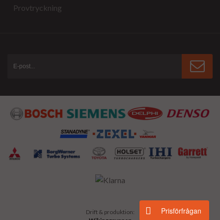
Provtryckning
Prisförfrågan
Drift & produktion: