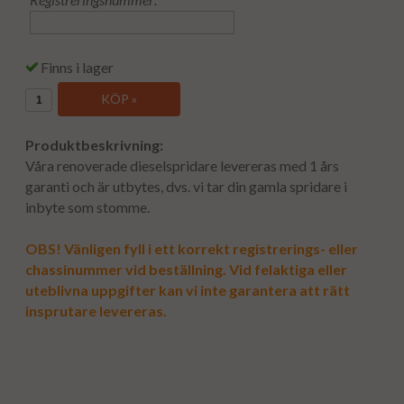
Finns i lager
KÖP »
Produktbeskrivning:
Våra renoverade dieselspridare levereras med 1 års
garanti och är utbytes, dvs. vi tar din gamla spridare i
inbyte som stomme.
OBS! Vänligen fyll i ett korrekt registrerings- eller
chassinummer vid beställning. Vid felaktiga eller
uteblivna uppgifter kan vi inte garantera att rätt
insprutare levereras.