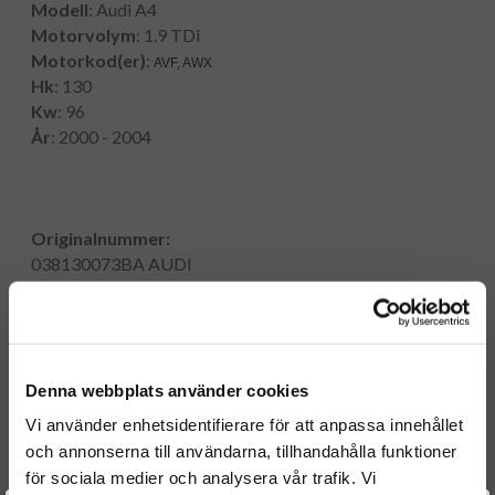
Modell
: Audi A4
Motorvolym
: 1.9 TDi
Motorkod(er)
:
AVF, AWX
Hk
: 130
Kw
: 96
År
: 2000 - 2004
Originalnummer:
038130073BA
AUDI
0986441510
BOSCH
0414720231
BOSCH
0414720216
BOSCH
0414720214
BOSCH
Denna webbplats använder cookies
0414720209
BOSCH
0414720204
BOSCH
Vi använder enhetsidentifierare för att anpassa innehållet
0414720201
BOSCH
och annonserna till användarna, tillhandahålla funktioner
0986441560
BOSCH
för sociala medier och analysera vår trafik. Vi
1253765