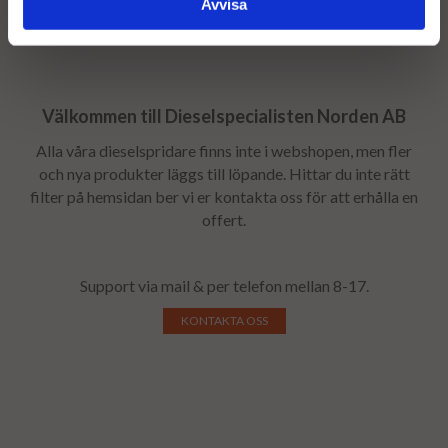
Avvisa
Välkommen till Dieselspecialisten Norden AB
Alla våra dieselspridare finns inte i webshopen, men fler
och nya produkter läggs till löpande. Hittar du inte rätt
filter på hemsidan ber vi er kontakta oss för att erhålla en
offert.
Support via mail & per telefon mellan 8-17.
KONTAKTA OSS