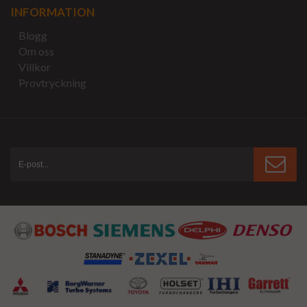
INFORMATION
Blogg
Om oss
Villkor
Provtryckning