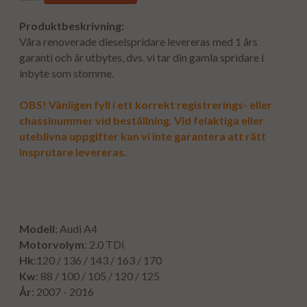
Produktbeskrivning:
Våra renoverade dieselspridare levereras med 1 års
garanti och är utbytes, dvs. vi tar din gamla spridare i
inbyte som stomme.
OBS! Vänligen fyll i ett korrekt registrerings- eller
chassinummer vid beställning. Vid felaktiga eller
uteblivna uppgifter kan vi inte garantera att rätt
insprutare levereras.
Modell
: Audi A4
Motorvolym
: 2.0 TDi
Hk
:120 / 136 / 143 / 163 / 170
Kw
: 88 / 100 / 105 / 120 / 125
År
: 2007 - 2016