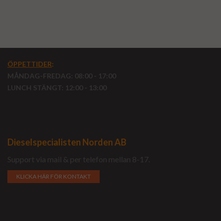
ÖPPETTIDER
:
MÅNDAG-FREDAG: 08:00 - 17:00
LUNCH STÄNGT: 12:00 - 13:00
Dieselspecialisten Norden AB
Support via mail & per telefon mellan 8-17.
KLICKA HÄR FÖR KONTAKT