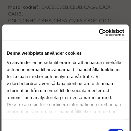
Motorkod(er)
: CAGB, CJCB, CSUB, CAGA, CJCA,
CAHB,
​CGLD, CNHC, CAHA, CMEA, CMFA, CAGC, CJCC
Originalnummer:
03L 130 277 AUDI
0 986 435 360 BOSCH
Denna webbplats använder cookies
0445116030 BOSCH
0 445 116 029 BOSCH
Vi använder enhetsidentifierare för att anpassa innehållet
0 445 116 005 BOSCH
och annonserna till användarna, tillhandahålla funktioner
0 986 435 366 BOSCH
för sociala medier och analysera vår trafik. Vi
0 445 116 004 BOSCH
vidarebefordrar även sådana identifierare och annan
Välkommen till
03L 130 277
information från din enhet till de sociala medier och
03L 130 277
annons- och analysföretag som vi samarbetar med.
Dieselspecialisten.se
03L 130 277
Dessa kan i sin tur kombinera informationen med annan
03L 130 855 X
information som du har tillhandahållit eller som de har
För att förbättra din upplevelse på vår hemsida ber vi dig
samlat in när du har använt deras tjänster.
välja vilken kategori du tillhör
Samtyckesval