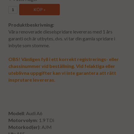
KÖP »
Produktbeskrivning:
Våra renoverade dieselspridare levereras med 1 års
garanti och är utbytes, dvs. vi tar din gamla spridare i
inbyte som stomme.
OBS! Vänligen fyll i ett korrekt registrerings- eller
chassinummer vid beställning. Vid felaktiga eller
uteblivna uppgifter kan vi inte garantera att rätt
insprutare levereras.
Modell
: Audi A6
Motorvolym
: 1.9 TDi
Motorkod(er)
: AJM
Hk
: 115