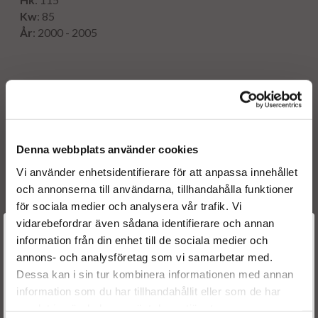
Kw
: 85
År
: 2000 - 2005
Originalnummer:
045 130 073 T
038 130 073 F
0 986 441 551
Denna webbplats använder cookies
0 986 441 501
Vi använder enhetsidentifierare för att anpassa innehållet
0414720035
och annonserna till användarna, tillhandahålla funktioner
0 414 720 022
för sociala medier och analysera vår trafik. Vi
0 414 720 007
vidarebefordrar även sådana identifierare och annan
045 130 073 T
Välkommen till
information från din enhet till de sociala medier och
038 130 073 F
annons- och analysföretag som vi samarbetar med.
Dieselspecialisten.se
045 130 073 T
Dessa kan i sin tur kombinera informationen med annan
038 130 073 F
information som du har tillhandahållit eller som de har
045 130 079 X
För att förbättra din upplevelse på vår hemsida ber vi dig
samlat in när du har använt deras tjänster.
045 130 073 T
välja vilken kategori du tillhör