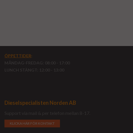
ÖPPETTIDER
:
MÅNDAG-FREDAG: 08:00 - 17:00
LUNCH STÄNGT: 12:00 - 13:00
Dieselspecialisten Norden AB
Support via mail & per telefon mellan 8-17.
KLICKA HÄR FÖR KONTAKT