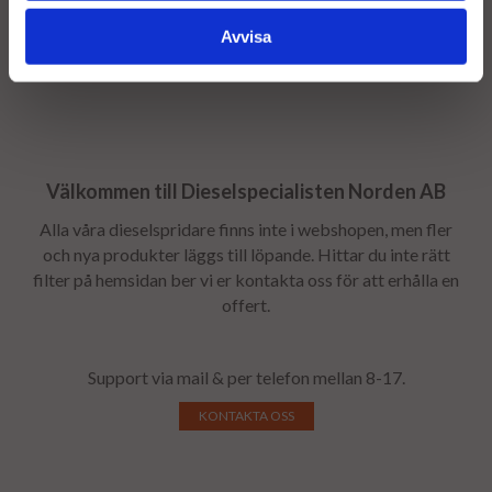
dieselspecialisten efter bytet.
Avvisa
Välkommen till Dieselspecialisten Norden AB
Alla våra dieselspridare finns inte i webshopen, men fler
och nya produkter läggs till löpande. Hittar du inte rätt
filter på hemsidan ber vi er kontakta oss för att erhålla en
offert.
Support via mail & per telefon mellan 8-17.
KONTAKTA OSS