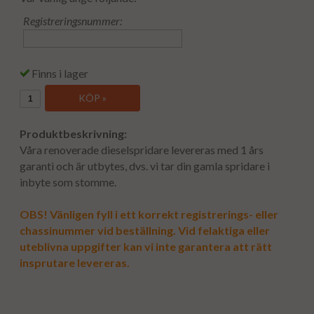
Registreringsnummer:
Finns i lager
KÖP »
Produktbeskrivning:
Våra renoverade dieselspridare levereras med 1 års
garanti och är utbytes, dvs. vi tar din gamla spridare i
inbyte som stomme.
OBS! Vänligen fyll i ett korrekt registrerings- eller
chassinummer vid beställning. Vid felaktiga eller
uteblivna uppgifter kan vi inte garantera att rätt
insprutare levereras.