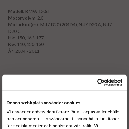
Modell
: BMW 120d
Motorvolym
: 2.0
Motorkod(er)
: M47 D20 (204D4), N47 D20 A, N47
D20 C
Hk
: 150, 163, 177
Kw
: 110, 120, 130
År
: 2004 - 2011
Originalnummer:
0 986 435 091 BOSCH
0 445 110 216 BOSCH
0 445 110 161 BOSCH
Denna webbplats använder cookies
0986435091 BOSCH
0445110216 BOSCH
Vi använder enhetsidentifierare för att anpassa innehållet
0445110161 BOSCH
och annonserna till användarna, tillhandahålla funktioner
för sociala medier och analysera vår trafik. Vi