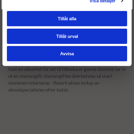
Visa detaljer
Givetvis går det även bra att handla utan att logga in.
Leveranstid:
Tillåt alla
Leveranstiden normalt ca är 2-5 arbetsdagar.
Tillåt urval
Garanti:
12 månaders garanti.
Avvisa
Stomavgift
Som en säkerhet för att få tillbaka er gamla stomme tar vi
ut en stomavgift, stomavgiften återbetalas så snart
stommen returneras - Returfrakten bokas av
dieselspecialisten efter bytet.