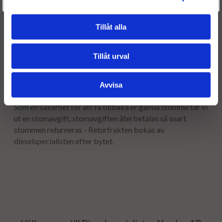
Givetvis går det även bra att handla utan att logga in.
Leveranstid:
Tillåt alla
Leveranstiden normalt ca är 2-5 arbetsdagar.
Garanti:
Tillåt urval
12 månaders garanti.
Avvisa
Stomavgift
Som en säkerhet för att få tillbaka er gamla stomme tar vi
ut en stomavgift, stomavgiften återbetalas så snart
stommen returneras - Returfrakten bokas av
dieselspecialisten efter bytet.