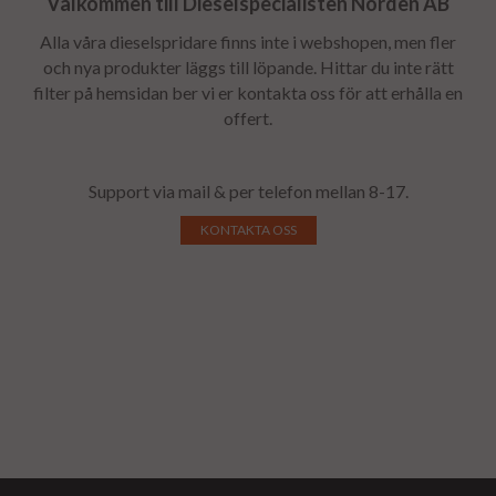
Välkommen till Dieselspecialisten Norden AB
Alla våra dieselspridare finns inte i webshopen, men fler
och nya produkter läggs till löpande. Hittar du inte rätt
filter på hemsidan ber vi er kontakta oss för att erhålla en
offert.
Support via mail & per telefon mellan 8-17.
KONTAKTA OSS