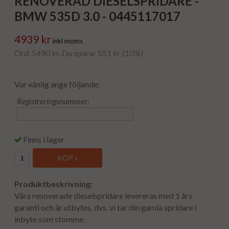
RENOVERAD DIESELSPRIDARE -
BMW 535D 3.0 - 0445117017
4939 kr
inkl moms
Ord. 5490 kr. Du sparar 551 kr (10%)
Var vänlig ange följande:
Registreringsnummer:
Finns i lager
KÖP »
Produktbeskrivning:
Våra renoverade dieselspridare levereras med 1 års
garanti och är utbytes, dvs. vi tar din gamla spridare i
inbyte som stomme.