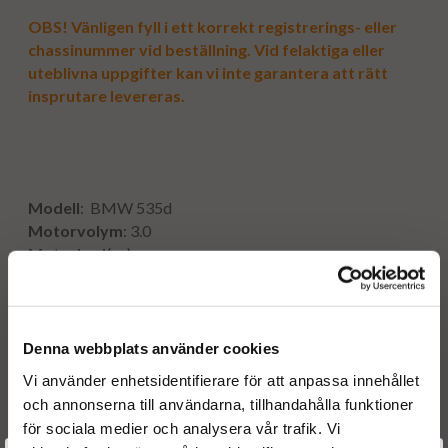
OBS! Vänligen fyll i ett korrekt registrerings- eller
chassinummer vid beställning. Vid felaktiga eller
uteblivna uppgifter kan vi inte garantera att rätt
insprutare levereras.
Modell
: BMW 535d
Motorvolym
: 3.0
Motorkod(er)
:
N57 D30 B
Hk
: 299
Kw
: 220
År
: 2010 - 2012
Denna webbplats använder cookies
Vi använder enhetsidentifierare för att anpassa innehållet
och annonserna till användarna, tillhandahålla funktioner
Originalnummer:
för sociala medier och analysera vår trafik. Vi
13537805430
BMW