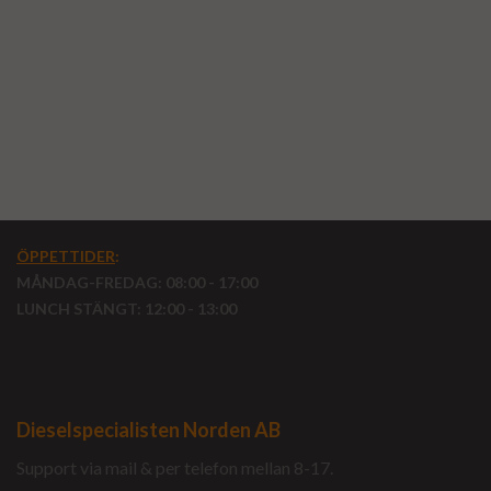
ÖPPETTIDER
:
MÅNDAG-FREDAG: 08:00 - 17:00
LUNCH STÄNGT: 12:00 - 13:00
Dieselspecialisten Norden AB
Support via mail & per telefon mellan 8-17.