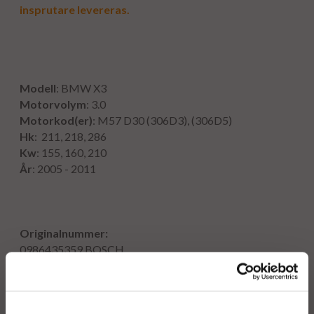
insprutare levereras.
Modell
: BMW X3
Motorvolym
: 3.0
Motorkod(er)
: M57 D30 (306D3), (306D5)
Hk
: 211, 218, 286
Kw
: 155, 160, 210
År
: 2005 - 2011
Originalnummer:
0986435359
BOSCH
0445115077
BOSCH
0445115050
BOSCH
OE nummer: