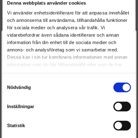
Denna webbplats använder cookies
13 53 7 796 042 BMW
Vi använder enhetsidentifierare för att anpassa innehållet
13 53 7 796 043 BMW
och annonserna till användarna, tillhandahålla funktioner
13 53 7 805 686 BMW
för sociala medier och analysera vår trafik. Vi
13 53 7 807 209 BMW
vidarebefordrar även sådana identifierare och annan
13 53 7 808 089 BMW
Välkommen till
information från din enhet till de sociala medier och
13 53 7 808 094 BMW
13 53 7 809 194 BMW
annons- och analysföretag som vi samarbetar med.
Dieselspecialisten.se
13537808089
BMW
Dessa kan i sin tur kombinera informationen med annan
13537807209
BMW
information som du har tillhandahållit eller som de har
För att förbättra din upplevelse på vår hemsida ber vi dig
13537805686
BMW
samlat in när du har använt deras tjänster.
välja vilken kategori du tillhör
13537796043
BMW
Samtyckesval
13537796042
BMW
Nödvändig
13537809194
BMW
13537808094
BMW
13537807208
BMW
Inställningar
13537805685
BMW
7792721
BMW
Statistik
13537801940
BMW
7785685
BMW