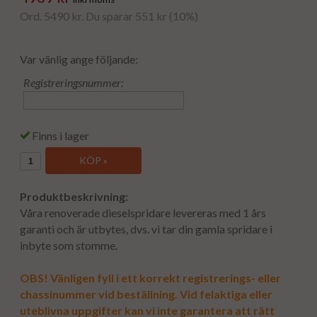
Ord. 5490 kr. Du sparar 551 kr (10%)
Var vänlig ange följande:
Registreringsnummer:
Finns i lager
KÖP »
Produktbeskrivning:
Våra renoverade dieselspridare levereras med 1 års
garanti och är utbytes, dvs. vi tar din gamla spridare i
inbyte som stomme.
OBS! Vänligen fyll i ett korrekt registrerings- eller
chassinummer vid beställning. Vid felaktiga eller
uteblivna uppgifter kan vi inte garantera att rätt