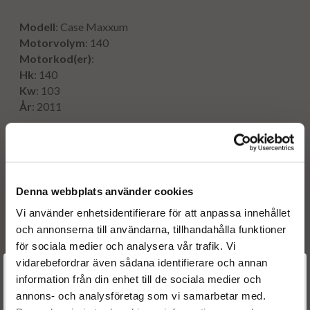
Modell
: Case Maxxum
Motorvolym
: 140
Motorkod(er)
:
Hk
: 140
Kw
: 103
År
: 2011
Originalnummer:
0445120057
Denna webbplats använder cookies
0986435552
Vi använder enhetsidentifierare för att anpassa innehållet
OE numbers
och annonserna till användarna, tillhandahålla funktioner
504091505
för sociala medier och analysera vår trafik. Vi
2854608
vidarebefordrar även sådana identifierare och annan
504091505
Välkommen till
information från din enhet till de sociala medier och
2854608
annons- och analysföretag som vi samarbetar med.
Reference numbers
Dieselspecialisten.se