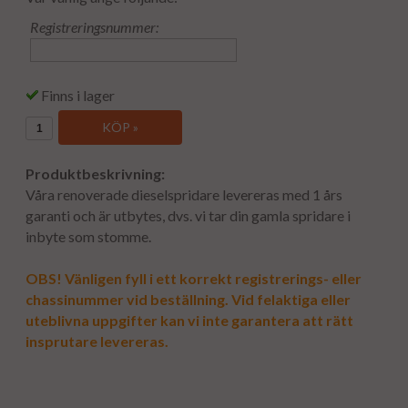
Registreringsnummer:
Finns i lager
KÖP »
Produktbeskrivning:
Våra renoverade dieselspridare levereras med 1 års
garanti och är utbytes, dvs. vi tar din gamla spridare i
inbyte som stomme.
OBS! Vänligen fyll i ett korrekt registrerings- eller
chassinummer vid beställning. Vid felaktiga eller
uteblivna uppgifter kan vi inte garantera att rätt
insprutare levereras.